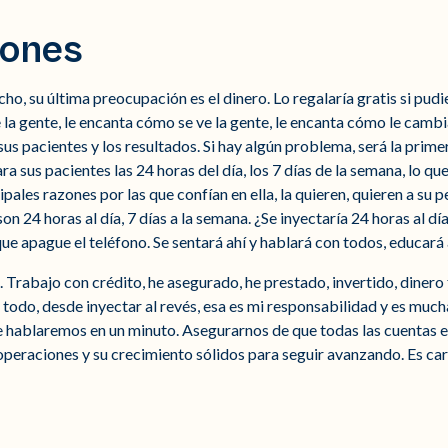
iones
ho, su última preocupación es el dinero. Lo regalaría gratis si pud
la gente, le encanta cómo se ve la gente, le encanta cómo le cambia 
sus pacientes y los resultados. Si hay algún problema, será la prim
para sus pacientes las 24 horas del día, los 7 días de la semana, lo 
cipales razones por las que confían en ella, la quieren, quieren a su
son 24 horas al día, 7 días a la semana. ¿Se inyectaría 24 horas al d
ue apague el teléfono. Se sentará ahí y hablará con todos, educará 
. Trabajo con crédito, he asegurado, he prestado, invertido, dinero
 todo, desde inyectar al revés, esa es mi responsabilidad y es much
hablaremos en un minuto. Asegurarnos de que todas las cuentas est
 operaciones y su crecimiento sólidos para seguir avanzando. Es c