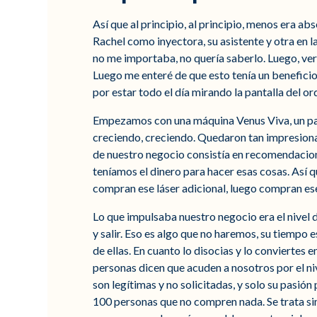
Así que al principio, al principio, menos era
Rachel como inyectora, su asistente y otra en 
no me importaba, no quería saberlo. Luego, ver
Luego me enteré de que esto tenía un beneficio 
por estar todo el día mirando la pantalla del o
Empezamos con una máquina Venus Viva, un par d
creciendo, creciendo. Quedaron tan impresionad
de nuestro negocio consistía en recomendacion
teníamos el dinero para hacer esas cosas. Así q
compran ese láser adicional, luego compran ese 
Lo que impulsaba nuestro negocio era el nivel 
y salir. Eso es algo que no haremos, su tiempo 
de ellas. En cuanto lo disocias y lo conviertes 
personas dicen que acuden a nosotros por el niv
son legítimas y no solicitadas, y solo su pasi
100 personas que no compren nada. Se trata sim