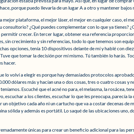
uguración estaba prevista para mayo. Así que, en lugar de comprar
hace, porque puedo llevarla de un lugar A a otro y mantener bajos 
mejor plataforma, el mejor láser, el mejor en cualquier caso, el me
su consultorio? ¿Qué puedes complementar con lo que ya tienes? ¿
a a permitir crecer. En tercer lugar, obtener esa referencia proporc
es, sin crecimiento y sin referencias, todo lo que tenemos son equi
uchas opciones, tenía 10 dispositivos delante de mí y hablé con di
 Tuve que tomar la decisión por mí mismo. Tú también lo harás. Todo
es hacer.
 que lo volví a elegir es porque hay demasiados protocolos aproba
.000 dólares más y hacían una o dos cosas, tres o cuatro cosas y n
 teníamos. Escuché que el acné no para, el melasma, la rosácea, te
vo, escuchar a los clientes, escuchar lo que les preocupa, parecía l
un objetivo cada año ni un cartucho que va a costar decenas de mil
na sólida y además es portátil. Lo saqué de las ubicaciones uno, d
adamente únicas para crear un beneficio adicional para las person