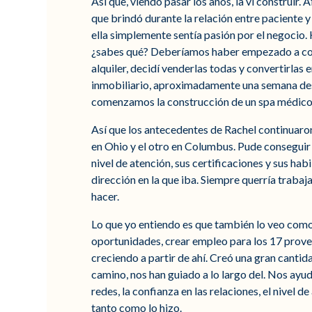
Así que, viendo pasar los años, la vi construir.
que brindó durante la relación entre paciente
ella simplemente sentía pasión por el negocio. 
¿sabes qué? Deberíamos haber empezado a const
alquiler, decidí venderlas todas y convertirl
inmobiliario, aproximadamente una semana desp
comenzamos la construcción de un spa médico
Así que los antecedentes de Rachel continuaron
en Ohio y el otro en Columbus. Pude conseguir ot
nivel de atención, sus certificaciones y sus ha
dirección en la que iba. Siempre querría trabajar
hacer.
Lo que yo entiendo es que también lo veo com
oportunidades, crear empleo para los 17 provee
creciendo a partir de ahí. Creó una gran cantid
camino, nos han guiado a lo largo del. Nos ayud
redes, la confianza en las relaciones, el nivel
tanto como lo hizo.