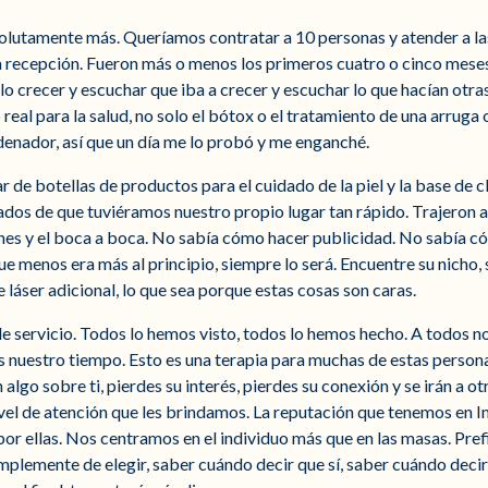
 absolutamente más. Queríamos contratar a 10 personas y atender a
la recepción. Fueron más o menos los primeros cuatro o cinco meses
lo crecer y escuchar que iba a crecer y escuchar lo que hacían otr
real para la salud, no solo el bótox o el tratamiento de una arruga 
rdenador, así que un día me lo probó y me enganché.
e botellas de productos para el cuidado de la piel y la base de cli
os de que tuviéramos nuestro propio lugar tan rápido. Trajeron a s
es y el boca a boca. No sabía cómo hacer publicidad. No sabía có
ue menos era más al principio, siempre lo será. Encuentre su nicho,
láser adicional, lo que sea porque estas cosas son caras.
de servicio. Todos lo hemos visto, todos lo hemos hecho. A todos n
es nuestro tiempo. Esto es una terapia para muchas de estas persona
en algo sobre ti, pierdes su interés, pierdes su conexión y se irán a
el de atención que les brindamos. La reputación que tenemos en Int
ón por ellas. Nos centramos en el individuo más que en las masas. P
plemente de elegir, saber cuándo decir que sí, saber cuándo decir