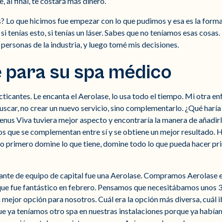
 al final, te costará más dinero.
s? Lo que hicimos fue empezar con lo que pudimos y esa es la form
i tenías esto, si tenías un láser. Sabes que no teníamos esas cosas. 
personas de la industria, y luego tomé mis decisiones.
e para su spa médico
ticantes. Le encanta el Aerolase, lo usa todo el tiempo. Mi otra en
buscar, no crear un nuevo servicio, sino complementarlo. ¿Qué haría
nus Viva tuviera mejor aspecto y encontraría la manera de añadirlo
os que se complementan entre sí y se obtiene un mejor resultado. H
ero primero domine lo que tiene, domine todo lo que pueda hacer p
ante de equipo de capital fue una Aerolase. Compramos Aerolase en
que fue fantástico en febrero. Pensamos que necesitábamos unos 3
 mejor opción para nosotros. Cuál era la opción más diversa, cuál i
que ya teníamos otro spa en nuestras instalaciones porque ya hab