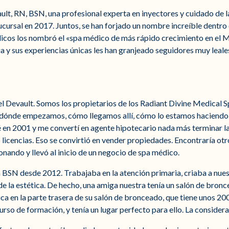
ult, RN, BSN, una profesional experta en inyectores y cuidado de la
ucursal en 2017. Juntos, se han forjado un nombre increíble dentro
cos los nombró el «spa médico de más rápido crecimiento en el M
ia y sus experiencias únicas les han granjeado seguidores muy leales
l Devault. Somos los propietarios de los Radiant Divine Medical S
, dónde empezamos, cómo llegamos allí, cómo lo estamos haciendo
 en 2001 y me convertí en agente hipotecario nada más terminar la
licencias. Eso se convirtió en vender propiedades. Encontraría otro
ionando y llevó al inicio de un negocio de spa médico.
 BSN desde 2012. Trabajaba en la atención primaria, criaba a nuest
e la estética. De hecho, una amiga nuestra tenía un salón de bronce
ica en la parte trasera de su salón de bronceado, que tiene unos 20
urso de formación, y tenía un lugar perfecto para ello. La considera