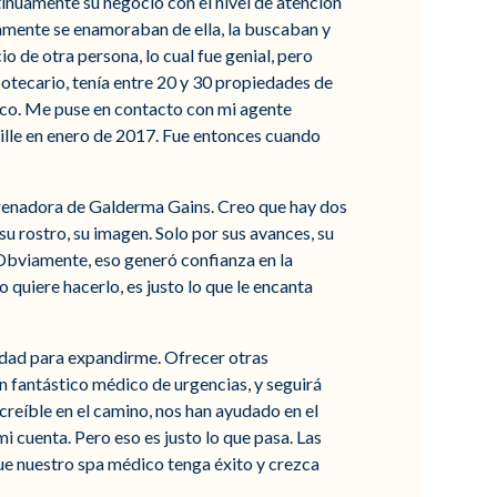
ntinuamente su negocio con el nivel de atención
amente se enamoraban de ella, la buscaban y
o de otra persona, lo cual fue genial, pero
tecario, tenía entre 20 y 30 propiedades de
dico. Me puse en contacto con mi agente
ille en enero de 2017. Fue entonces cuando
ntrenadora de Galderma Gains. Creo que hay dos
su rostro, su imagen. Solo por sus avances, su
. Obviamente, eso generó confianza en la
o quiere hacerlo, es justo lo que le encanta
idad para expandirme. Ofrecer otras
n fantástico médico de urgencias, y seguirá
ncreíble en el camino, nos han ayudado en el
i cuenta. Pero eso es justo lo que pasa. Las
 que nuestro spa médico tenga éxito y crezca