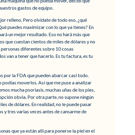
 una máquina que no pueda mover, decidí que
nuestros gastos de equipo.
jor relleno. Pero olvídate de todo eso, ¿qué
Qué puedes maximizar con lo que ya tienes? En
ionará un mejor resultado. Eso no hará más que
pos que cuestan cientos de miles de dólares y no
ez personas diferentes sobre 10 cosas
s van a tener que hacerlo. Es tu factura, es tu
dos por la FDA que pueden abarcar casi todo.
o podías moverlos. Así que me puse a analizar
nemos mucha psoriasis, muchas uñas de los pies,
a opción obvia. Por otra parte, no supone ningún
es de dólares. En realidad, no le puede pasar
os y tres varias veces antes de cansarme de
as que ya están allí para ponerse la piel en el