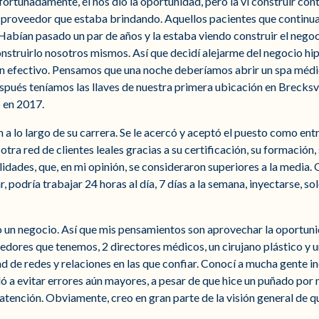
 Afortunadamente, él nos dio la oportunidad, pero la vi construir co
 y proveedor que estaba brindando. Aquellos pacientes que continu
Habían pasado un par de años y la estaba viendo construir el negoci
ruirlo nosotros mismos. Así que decidí alejarme del negocio hipo
as en efectivo. Pensamos que una noche deberíamos abrir un spa mé
ués teníamos las llaves de nuestra primera ubicación en Brecksv
 en 2017.
 a lo largo de su carrera. Se le acercó y aceptó el puesto como e
ra red de clientes leales gracias a su certificación, su formación, 
bilidades, que, en mi opinión, se consideraron superiores a la media
, podría trabajar 24 horas al día, 7 días a la semana, inyectarse, sol
o un negocio. Así que mis pensamientos son aprovechar la oportun
dores que tenemos, 2 directores médicos, un cirujano plástico y u
ad de redes y relaciones en las que confiar. Conocí a mucha gente i
ó a evitar errores aún mayores, a pesar de que hice un puñado por m
 de atención. Obviamente, creo en gran parte de la visión general de