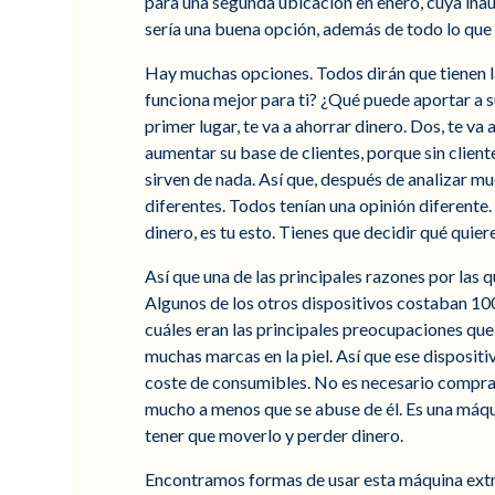
para una segunda ubicación en enero, cuya ina
sería una buena opción, además de todo lo que 
Hay muchas opciones. Todos dirán que tienen la 
funciona mejor para ti? ¿Qué puede aportar a 
primer lugar, te va a ahorrar dinero. Dos, te v
aumentar su base de clientes, porque sin client
sirven de nada. Así que, después de analizar m
diferentes. Todos tenían una opinión diferente.
dinero, es tu esto. Tienes que decidir qué quier
Así que una de las principales razones por las
Algunos de los otros dispositivos costaban 100
cuáles eran las principales preocupaciones que
muchas marcas en la piel. Así que ese dispositi
coste de consumibles. No es necesario comprar 
mucho a menos que se abuse de él. Es una máqui
tener que moverlo y perder dinero.
Encontramos formas de usar esta máquina extrem