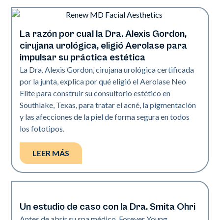
La razón por cual la Dra. Alexis Gordon,
Spa médico | Neo Elite
cirujana urológica, eligió Aerolase para
impulsar su práctica estética
La Dra. Alexis Gordon, cirujana urológica certificada
por la junta, explica por qué eligió el Aerolase Neo
Elite para construir su consultorio estético en
Southlake, Texas, para tratar el acné, la pigmentación
y las afecciones de la piel de forma segura en todos
los fototipos.
LEER MÁS
Un estudio de caso con la Dra. Smita Ohri
Spa médico | Neo Elite
Antes de abrir su spa médico, Forever Young