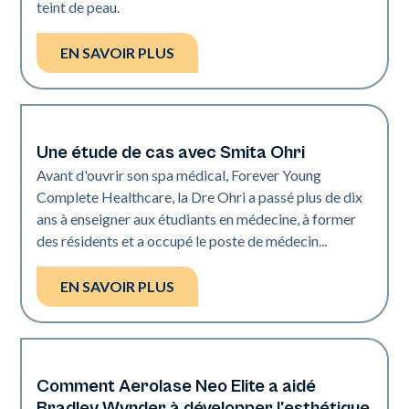
teint de peau.
EN SAVOIR PLUS
Une étude de cas avec Smita Ohri
Medical Spa | Neo Elite
Avant d'ouvrir son spa médical, Forever Young
Complete Healthcare, la Dre Ohri a passé plus de dix
ans à enseigner aux étudiants en médecine, à former
des résidents et a occupé le poste de médecin...
EN SAVOIR PLUS
Comment Aerolase Neo Elite a aidé
Medical Spa | Neo Elite
Bradley Wynder à développer l'esthétique