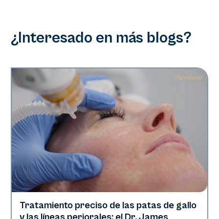
¿Interesado en más blogs?
Tratamiento preciso de las patas de gallo
Tecnología Aerolase
y las líneas periorales: el Dr. James