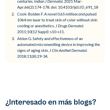
centuries.
Indian J Dermatol
. 2021 Mar-
Apr;66(2):174-178. doi: 10.4103/ijd.IJD_691_18
Cook-Bolden F. A novel 0.65 millisecond pulsed
1064 nm laser to treat skin of color without skin
cooling or anesthetics.
J Drugs Dermatol.
2011;10(12 Suppl): s10-s11.
Ablon G. Safety and effectiveness of an
automated microneedling device in improving the
signs of aging skin.
J Clin Aesthet Dermatol.
2018;11(8):29-34.
¿Interesado en más blogs?