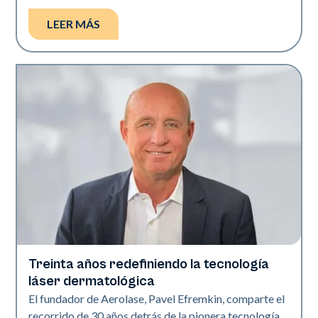
LEER MÁS
Treinta años redefiniendo la tecnología
Industria
láser dermatológica
El fundador de Aerolase, Pavel Efremkin, comparte el
recorrido de 30 años detrás de la pionera tecnología