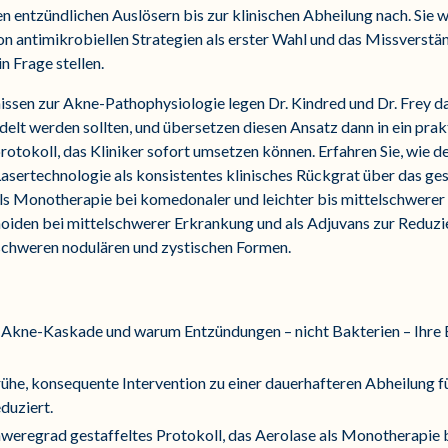
 entzündlichen Auslösern bis zur klinischen Abheilung nach. Sie w
 antimikrobiellen Strategien als erster Wahl und das Missverständ
n Frage stellen.
nissen zur Akne-Pathophysiologie legen Dr. Kindred und Dr. Frey 
elt werden sollten, und übersetzen diesen Ansatz dann in ein pra
otokoll, das Kliniker sofort umsetzen können. Erfahren Sie, wie 
rtechnologie als konsistentes klinisches Rückgrat über das ge
ls Monotherapie bei komedonaler und leichter bis mittelschwerer 
oiden bei mittelschwerer Erkrankung und als Adjuvans zur Reduzi
schweren nodulären und zystischen Formen.
e Akne-Kaskade und warum Entzündungen – nicht Bakterien – Ihre
rühe, konsequente Intervention zu einer dauerhafteren Abheilung fü
duziert.
hweregrad gestaffeltes Protokoll, das Aerolase als Monotherapie b