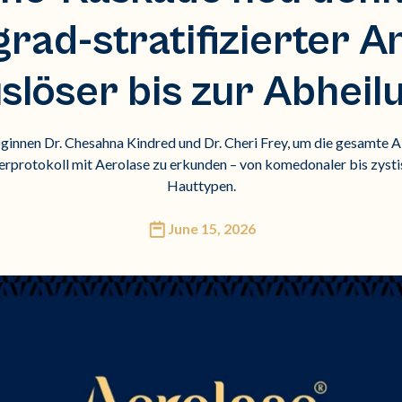
rad-stratifizierter A
slöser bis zur Abheil
oginnen Dr. Chesahna Kindred und Dr. Cheri Frey, um die gesamte 
rprotokoll mit Aerolase zu erkunden – von komedonaler bis zystis
Hauttypen.
June 15, 2026