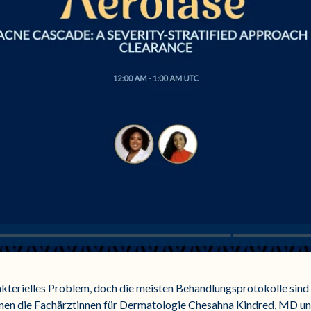
bakterielles Problem, doch die meisten Behandlungsprotokolle sind s
nen die Fachärztinnen für Dermatologie Chesahna Kindred, MD un