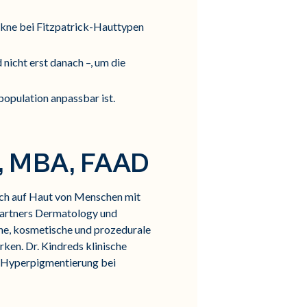
Akne bei Fitzpatrick-Hauttypen
nicht erst danach –, um die
population anpassbar ist.
D, MBA, FAAD
 sich auf Haut von Menschen mit
 Partners Dermatology und
he, kosmetische und prozedurale
ken. Dr. Kindreds klinische
e Hyperpigmentierung bei