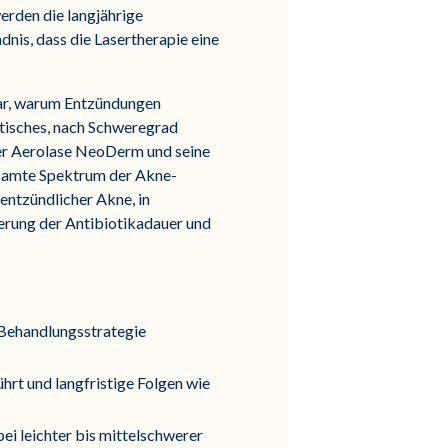
erden die langjährige
nis, dass die Lasertherapie eine
dar, warum Entzündungen
ktisches, nach Schweregrad
der Aerolase NeoDerm und seine
samte Spektrum der Akne-
entzündlicher Akne, in
erung der Antibiotikadauer und
 Behandlungsstrategie
hrt und langfristige Folgen wie
ei leichter bis mittelschwerer