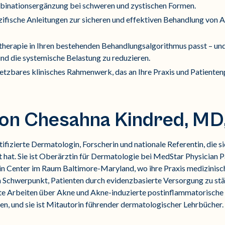
mbinationsergänzung bei schweren und zystischen Formen.
zifische Anleitungen zur sicheren und effektiven Behandlung von 
therapie in Ihren bestehenden Behandlungsalgorithmus passt – und 
nd die systemische Belastung zu reduzieren.
setzbares klinisches Rahmenwerk, das an Ihre Praxis und Patienten
 von Chesahna Kindred, M
rtifizierte Dermatologin, Forscherin und nationale Referentin, die
t hat. Sie ist Oberärztin für Dermatologie bei MedStar Physician
in Center im Raum Baltimore-Maryland, wo ihre Praxis medizinisc
 Schwerpunkt, Patienten durch evidenzbasierte Versorgung zu stär
hte Arbeiten über Akne und Akne-induzierte postinflammatorisch
n, und sie ist Mitautorin führender dermatologischer Lehrbücher.