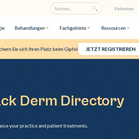
Patienten
ie
Behandlungen
Fachgebiete
Ressourcen
chern Sie sich Ihren Platz beim Gipfel
JETZT REGISTRIEREN
ack Derm Directory
ance your practice and patient treatments.