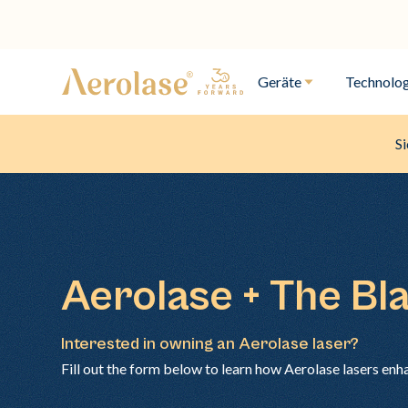
Geräte
Technolog
Si
Aerolase + The Bl
Interested in owning an Aerolase laser?
Fill out the form below to learn how Aerolase lasers enh