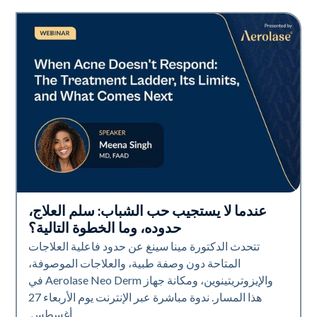
عندما لا يستجيب حب الشباب: سلم العلاج،
Neo Elite
حدوده، وما الخطوة التالية؟
تتحدث الدكتورة مينا سينغ عن حدود فاعلية العلاجات
المتاحة دون وصفة طبية، والعلاجات الموصوفة،
والإيزوتريتينوين، ومكانة جهاز Aerolase Neo Derm في
هذا المسار. ندوة مباشرة عبر الإنترنت يوم الأربعاء 27
أغسطس.