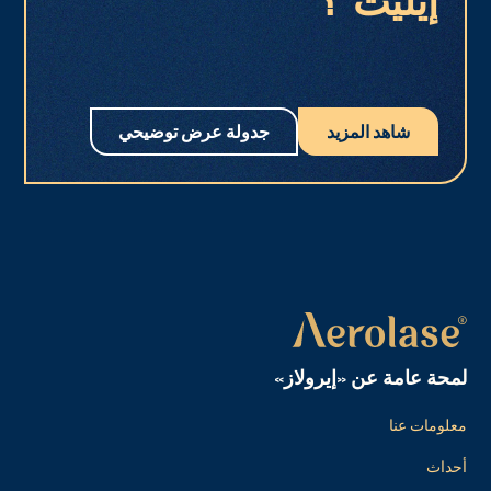
إيليت®؟
شاهد المزيد
جدولة عرض توضيحي
لمحة عامة عن «إيرولاز»
معلومات عنا
أحداث