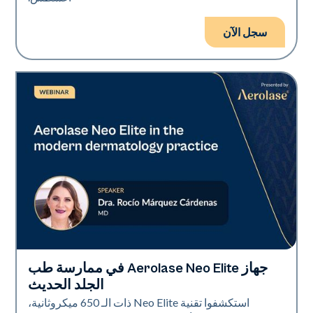
سجل الآن
جهاز Aerolase Neo Elite في ممارسة طب
Neo Elite
الجلد الحديث
استكشفوا تقنية Neo Elite ذات الـ 650 ميكروثانية،