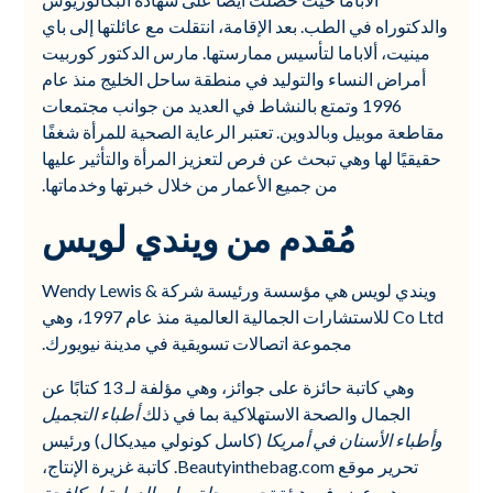
والدكتوراه في الطب. بعد الإقامة، انتقلت مع عائلتها إلى باي
مينيت، ألاباما لتأسيس ممارستها. مارس الدكتور كوربيت
أمراض النساء والتوليد في منطقة ساحل الخليج منذ عام
1996 وتمتع بالنشاط في العديد من جوانب مجتمعات
مقاطعة موبيل وبالدوين. تعتبر الرعاية الصحية للمرأة شغفًا
حقيقيًا لها وهي تبحث عن فرص لتعزيز المرأة والتأثير عليها
من جميع الأعمار من خلال خبرتها وخدماتها.
مُقدم من ويندي لويس
ويندي لويس هي مؤسسة ورئيسة شركة Wendy Lewis &
Co Ltd للاستشارات الجمالية العالمية منذ عام 1997، وهي
مجموعة اتصالات تسويقية في مدينة نيويورك.
وهي كاتبة حائزة على جوائز، وهي مؤلفة لـ 13 كتابًا عن
الجمال والصحة الاستهلاكية بما في ذلك
أطباء التجميل
وأطباء الأسنان في أمريكا
(كاسل كونولي ميديكال) ورئيس
تحرير موقع Beautyinthebag.com. كاتبة غزيرة الإنتاج،
وهي عضو في هيئة تحرير
مجلة برايم الدولية لمكافحة