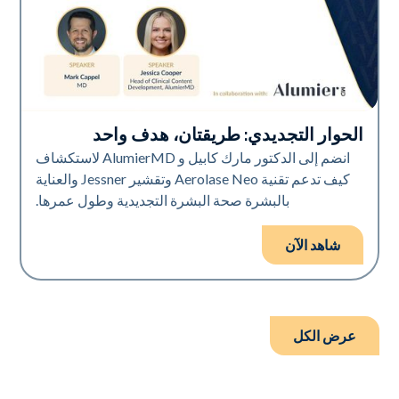
الحوار التجديدي: طريقتان، هدف واحد
Neo Elite
انضم إلى الدكتور مارك كابيل و AlumierMD لاستكشاف
كيف تدعم تقنية Aerolase Neo وتقشير Jessner والعناية
بالبشرة صحة البشرة التجديدية وطول عمرها.
شاهد الآن
عرض الكل