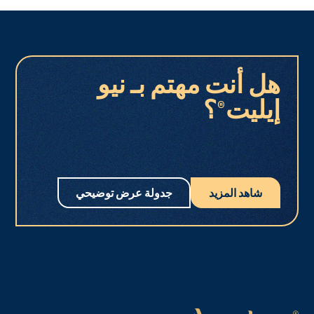
هل أنت مهتم بـ نيو
إيليت®؟
شاهد المزيد
جدولة عرض توضيحي