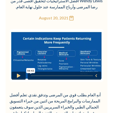
Wendy Lewis أفضل الاستراتيجيات لتحقيق أقصى قدر من
رضا المرضى وأرباح الممارسة عند حلول نهاية العام.
August 20, 2021
أنهِ العام بطلب قوي من المرضى وتدفق نقدي. تعلم أفضل
الممارسات والبرامج المربحة من اثنين من خبراء التسويق
الجمالي الطبي والخبراء السريريين الذين سوف يتعمقون
في استراتيجيات التسويق والتنفيذ العملي لتكرارها في