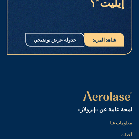
إيليت®؟
شاهد المزيد
جدولة عرض توضيحي
لمحة عامة عن «إيرولاز»
معلومات عنا
أحداث