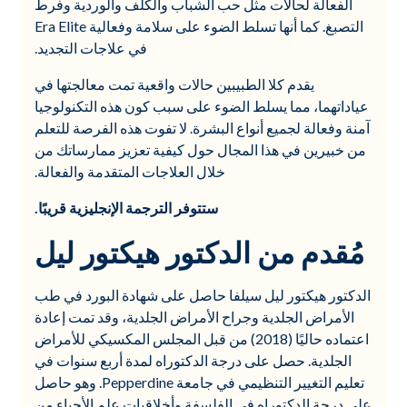
الفعالة لحالات مثل حب الشباب والكلف والوردية وفرط
التصبغ. كما أنها تسلط الضوء على سلامة وفعالية Era Elite
في علاجات التجديد.
يقدم كلا الطبيبين حالات واقعية تمت معالجتها في
عياداتهما، مما يسلط الضوء على سبب كون هذه التكنولوجيا
آمنة وفعالة لجميع أنواع البشرة. لا تفوت هذه الفرصة للتعلم
من خبيرين في هذا المجال حول كيفية تعزيز ممارساتك من
خلال العلاجات المتقدمة والفعالة.
ستتوفر الترجمة الإنجليزية قريبًا.
مُقدم من الدكتور هيكتور ليل
الدكتور هيكتور ليل سيلفا حاصل على شهادة البورد في طب
الأمراض الجلدية وجراح الأمراض الجلدية، وقد تمت إعادة
اعتماده حاليًا (2018) من قبل المجلس المكسيكي للأمراض
الجلدية. حصل على درجة الدكتوراه لمدة أربع سنوات في
تعليم التغيير التنظيمي في جامعة Pepperdine. وهو حاصل
على درجة الدكتوراه في الفلسفة وأخلاقيات علم الأحياء من