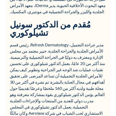
معهد البحوث الأخلاقية الحيوية. يدير iDerma، معهد الأمراض
الجلدية والليزر والجراحة التجميلية في مونتيري، المكسيك.
مُقدم من الدكتور سونيل
تشيلوكوري
مدير جراحة التجميل، Refresh Dermatology. رئيس قسم
الأمراض الجلدية والجراحة الجلدية. خبير معتمد من مجلس
الإدارة ومعترف به دوليًا في الجراحة التجميلية والترميمية.
منذ أكثر من 20 عامًا، يعمل الدكتور شيلوكوري على تحسين
تقنيات عمليات شد الوجه غير الجراحية وتطوير كيف يمكن
للأمراض الجلدية التجميلية أن تساعد المرضى على تحقيق
أهدافهم في مجال العناية بالبشرة. تم نشره في أكثر من 30
مجلة طبية ولديه أكثر من 160 ملخصًا وعرضًا تقديميًا حول
العالم. يؤمن الدكتور شيلوكوري بقوة بمشاركة معرفته وهو
مدرب دولي للعديد من المنتجات والإجراءات الجلدية
التجميلية. يعمل الدكتور تشيلوكوري في المجلس
الاستشاري لحب الشباب في شركة Aerolase وكان مالكًا