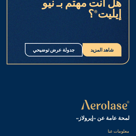
هل أنت مهتم بـ نيو
إيليت®؟
شاهد المزيد
جدولة عرض توضيحي
لمحة عامة عن «إيرولاز»
معلومات عنا