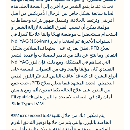
تحدث عندما ينمو الشعر مرة أخرى إلى أنسجة الجلد. هذه
الحالة شائعة بشكل خاص بين الرجال الأمريكيين من أصل
أفريقي وترتبط بالحلاقة، وتشمل ظهور بثرات وحطاطات
مؤلمة. يمكن أن تسبب الطرق التقليدية لإزالة الشعر أو
استخدام مستحضرات موضعية تهيجًا وألمًا علاجيًا كبيرًا. في
السنوات الأخيرة، تم استخدام ليزر Nd: YAG (1064nm)
لعلاج PFB، نظرًا لقدرته على استهداف الميلانين بشكل
انتقائي وما ينتج عن ذلك من تدمير للبصيلات وأعمدة الشعر
التي تساهم في المشكلة. ومع ذلك، فإن ليزر Nd: YAG
التقليدي كان مؤلمًا والمخاوف من التغيرات الصبغية على
أنواع البشرة الداكنة قد أعاقت الناس. لقد غيّر الليزر الطبي
التجميلي الجديد المشهد فيما يتعلق بعلاج PFB، حيث جمع
بين القدرة على علاج الحالة بكفاءة دون ألم ومع هامش
أمان رائد في الصناعة لاستخدام الليزر على Fitzpatrick
Skin Types IV-VI.
يتم تمكين ذلك من خلال تقنية 650 Microsecond®
الخاصة بالليزر، والتي يتم من خلالها توفير التدفق اللازم
للعلاج في مدة نبضة آمنة تبلغ 650 ميكروثانية - أقل من