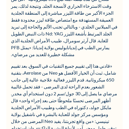
وقت الاسترخاء الحراري لأنسجة الجلد. ونتيجة لذلك، يمر
الجزء الأكبر من طاقة الليزر مباشرة إلى المنطقة الجلدية
العميقة المستهدفة مع امتصاص طاقة ليزر محدودة فقط
في الميلانين الجلدي - وبالتالي تجنب الألم والحاجة إلى تبريد
الجلد المرتبط بأشعة الليزر Nd: YAG ذات النبض الطويل
للغاية. قال آرثر سومرال، طبيب الأمراض الجلدية الذي
يمارس الطب في إنديانابوليس بولاية إنديانا: «يمثل PFB
مشكلة خطيرة للعديد من مرضاي».
«قادني هذا إلى تقييم جميع التقنيات في السوق. بعد تقييم
شامل، ثبت أن الخيار الأفضل هو Neo من Aerolase، بتقنية
650 ميكروثانية. قدم الليزر فعالية علاجية عالية إلى جانب
الشعور بعدم الراحة لدى المرضى - فقد تحمل غالبية
مرضاي ما يصل إلى 30 جول/سم 2 دون استخدام أي مخدر.
أظهر المرضى تحسنًا ملحوظًا حتى بعد إجراء واحد.» قال
مايكل جولد، دكتوراه في الطب وطبيب الأمراض الجلدية
ومؤسس مركز جولد للعناية بالبشرة في ناشفيل بولاية
تينيسي: «من واقع تجربتنا، يفيد Neo المرضى من خلال
توفير طول موجي آمن لأنواع البشرة الداكنة». «إن استخدام