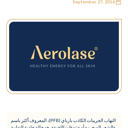
September 27, 2016
التهاب الجريبات الكاذب بارباي (PFB)، المعروف أكثر باسم
«الشعر المنغرز» أو «نتوءات اللحية»، هو حالة جلدية التهابية