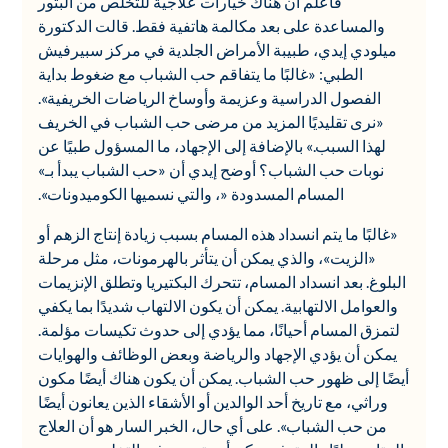
فاعلم أن هناك خيارات علاجية للتخلص من البثور
والمساعدة على بعد مكالمة هاتفية فقط. قالت الدكتورة
ميلودي إيدي، طبيبة الأمراض الجلدية في مركز سبيرفيش
الطبي: «غالبًا ما يتفاقم حب الشباب مع ضغوط بداية
الفصول الدراسية وعزيمة وأوساخ الرياضات الخريفية».
«نرى تقليديًا المزيد من مرضى حب الشباب في الخريف
لهذا السبب.» بالإضافة إلى الإجهاد، ما المسؤول طبيًا عن
نوبات حب الشباب؟ أوضح إيدي أن «حب الشباب يبدأ بـ»
المسام المسدودة «، والتي نسميها الكوميدونات».
«غالبًا ما يتم انسداد هذه المسام بسبب زيادة إنتاج الزهم أو
«الزيت»، والذي يمكن أن يتأثر بالهرمونات، مثل مرحلة
البلوغ. بعد انسداد المسام، تتحرك البكتيريا وتطلق الإنزيمات
والعوامل الالتهابية. يمكن أن يكون الالتهاب شديدًا بما يكفي
لتمزق المسام أحيانًا، مما يؤدي إلى حدوث تكيسات مؤلمة.
يمكن أن يؤدي الإجهاد والرياضة وبعض الوظائف والهوايات
أيضًا إلى ظهور حب الشباب. يمكن أن يكون هناك أيضًا مكون
وراثي، مع تاريخ أحد الوالدين أو الأشقاء الذين يعانون أيضًا
من حب الشباب». على أي حال، الخبر السار هو أن العلاج