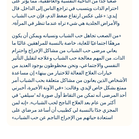
صعبًا جدًا من الناحية النفسية والعاطفية، مما يؤثر على
احترام الذات ويتسبب في تراجع الناس إلى الداخل. قال
إيدي: «على عكس ارتفاع ضغط الدم، فإن حب الشباب
والأمراض الجلدية هي شيء تراه عندما تنظر في المرآة».
«من الصعب تجاهل حب الشباب ونسيانه ويمكن أن يكون
مرهقًا اجتماعيًا للغاية، خاصة بالنسبة للمراهقين. غالبًا ما
يعاني مرضى حب الشباب من مشاكل الإحراج واحترام
الذات. من المهم معالجة حب الشباب وعلاجه لتقليل التأثير
النفسي والاجتماعي، ونحن محظوظون بوجود العديد من
خيارات العلاج الفعالة للاختيار من بينها.» إن مساعدة
الأشخاص الذين يعانون من مشاكل متعلقة بحب الشباب أمر
ممتع بشكل خاص لإيدي. وقالت: «في الآونة الأخيرة، أخبرني
أحد المرضى أنه تمكن من التقاط أول صورة له 'سيلفي' في
أكثر من عام بعد العلاج الناجح لحب الشباب». «إنه لمن
المجزي جدًا بالنسبة لي كطبيب أن أساعد مرضاي على
استعادة حياتهم من الإحراج الناجم عن حب الشباب.»