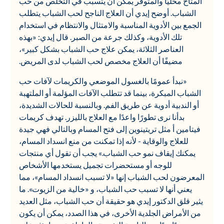
المتاح محليًا والمتوفر يمكن أن يتسبب في التخلص من حب
الشباب. أوضح إيدي أن العلاج الناجح لحب الشباب يتطلب
الجمع بين الأدوية المناسبة والامتثال والانتظام في استخدام
تلك الأدوية، وكذلك جرعة من الصبر. قال إيدي: «بهذه
العناصر الثلاثة، يمكن علاج حب الشباب بشكل كبير»،
مضيفًا أن العلاج مخصص لحب الشباب لدى المريض.
«نبدأ عمومًا بالغسول الموضعي والكريمات لآفات حب
الشباب المبكرة، بينما قد تتطلب الآفات المؤلمة أو الملتهبة
أو الندبية أدوية عن طريق الفم. وبالنسبة للحالات الشديدة،
بدأنا نرى تطورًا واعدًا مع العلاج بالليزر. تهدف كريمات
فيتامين أ مثل تريتينوين إلى فتح المسام وبالتالي فهي جيدة
للعلاج والوقاية - لأنه إذا تمكنت من منع انسداد المسام،
يمكنك إيقاف نمو حب الشباب.» يجب أن تقول أي منتجات
للوجه أو مستحضرات تجميل يستخدمها الأشخاص
المعرضون لحب الشباب إنها «لا تسبب انسداد المسام»، مما
يعني أنها لا تسبب حب الشباب، و «خالية من الزيوت». ما
يثير قلق الدكتور إيدي هو حقيقة أن حب الشباب، مثل العديد
من الأمراض الجلدية الأخرى، في هذا الصدد، يمكن أن يكون