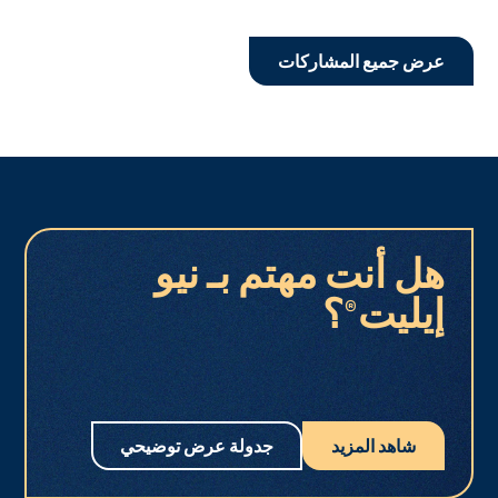
عرض جميع المشاركات
هل أنت مهتم بـ نيو
إيليت®؟
شاهد المزيد
جدولة عرض توضيحي