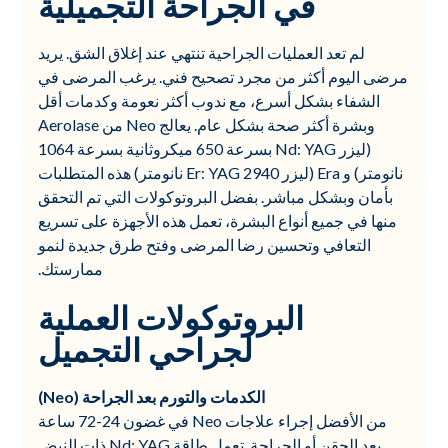
في الجراحة التجميلية
لم تعد العمليات الجراحية تنتهي عند إغلاق الشق. يريد
مرضى اليوم أكثر من مجرد تصحيح فني. يرغب المرضى في
الشفاء بشكل أسرع، مع ندوب أكثر نعومة وكدمات أقل
وبشرة أكثر صحة بشكل عام. يعالج Neo من Aerolase
(ليزر Nd: YAG بسرعة 650 ميكروثانية بسرعة 1064
نانومتر) و Era (ليزر Er: YAG 2940 نانومتر) هذه المتطلبات
بأمان وبشكل مباشر. بفضل البروتوكولات التي تم التحقق
منها في جميع أنواع البشرة، تعمل هذه الأجهزة على تسريع
التعافي وتحسين رضا المرضى وفتح طرق جديدة لنمو
ممارستك.
البروتوكولات العملية
لجراحي التجميل
الكدمات والتورم بعد الجراحة (Neo)
من الأفضل إجراء علاجات Neo في غضون 24-72 ساعة
بعد الحقن أو الجراحة. تعمل طاقة Nd: YAG ذات النبض