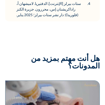
ستات بيرلز [الإنترنت]. الدفتيريا. لاميشهان أ،
راداكريشنان إس، محررون. جزيرة الكنز
(فلوريدا): دار نشر ستات بيرلز؛ 2025 يناير.
هل أنت مهتم بمزيد من
المدونات؟