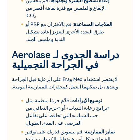
إعادة تسطيح البشرة وتجديدها
: قم بتحسين
الإيقاع والملمس مع فترة نقاهة أقصر من
CO₂.
العلاجات المساعدة
: قم بالاقتران مع PRP أو
طرق التجدد الأخرى لتعزيز إعادة تشكيل
الندبة وملمس الجلد.
دراسة الجدوى لـ Aerolase
في الجراحة التجميلية
لا يقتصر استخدام Neo وEra على الرعاية قبل الجراحة
وبعدها، بل يمكنهما العمل كمحفزات للممارسة اليومية.
توسيع الإيرادات:
قدِّم حزمًا منظمة مثل
«برامج رعاية الندبات» أو «حزم التعافي من
حب الشباب» التي تحافظ على تفاعل
المرضى على المدى الطويل.
تمايز الممارسة:
قم بتسويق قدرتك على توفير
الشفاء بشكل أسرع وتقليل الكدمات وزيادة