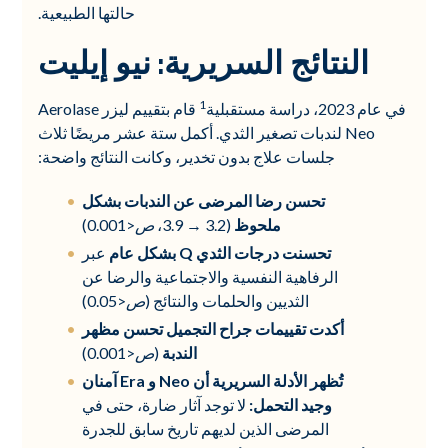
حالتها الطبيعية.
النتائج السريرية: نيو إيليت
1
في عام 2023، دراسة مستقبلية
قام بتقييم ليزر Aerolase
Neo لندبات تصغير الثدي. أكمل ستة عشر مريضًا ثلاث
جلسات علاج بدون تخدير، وكانت النتائج واضحة:
تحسن رضا المرضى عن الندبات بشكل
ملحوظ
(3.2 → 3.9،
ص
<0.001)
تحسنت درجات الثدي Q بشكل عام
عبر
الرفاهية النفسية والاجتماعية والرضا عن
الثديين والحلمات والنتائج (
ص
<0.05)
أكدت تقييمات جراح التجميل تحسن مظهر
الندبة
(
ص
<0.001)
تُظهر الأدلة السريرية أن Neo و Era آمنان
وجيد التحمل:
لا توجد آثار ضارة، حتى في
المرضى الذين لديهم تاريخ سابق للجدرة