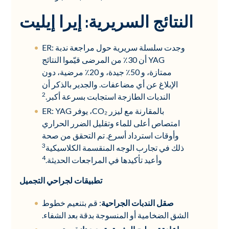
النتائج السريرية: إيرا إيليت
وجدت سلسلة سريرية حول مراجعة ندبة ER:
YAG أن 30٪ من المرضى قيّموا النتائج
ممتازة، و 50٪ جيدة، و 20٪ مرضية، دون
الإبلاغ عن أي مضاعفات. والجدير بالذكر أن
2
الندبات الطازجة استجابت بسرعة أكبر.
بالمقارنة مع ليزر CO₂، يوفر ER: YAG
امتصاص أعلى للماء وتقليل الضرر الحراري
وأوقات استرداد أسرع. تم التحقق من صحة
3
ذلك في تجارب الوجه المنقسمة الكلاسيكية
4
وأعيد تأكيدها في المراجعات الحديثة.
تطبيقات لجراحي التجميل
صقل الندبات الجراحية
: قم بتنعيم خطوط
الشق الضخامية أو المنسوجة بدقة بعد الشفاء.