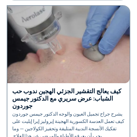
كيف يعالج التقشير الجزئي الهجين ندوب حب
تقنية أيرولاز
الشباب: عرض سريري مع الدكتور جيمس
جوردون
يشرح جراح تجميل العيون والوجه الدكتور جيمس جوردون
كيف تعمل العدسة الكسورية الهجينة إيروليز إيرا إيليت على
تفكيك الأنسجة الندبية المتليفة وتحفيز الكولاجين — وما
يجب أن يعرفه الأطباء والمرضى عن هذا العلاج.