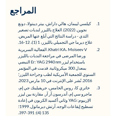
المراجع
كيلسي ليبمان، هالي داراش، بيتر ديبتولا، دونغ
نجوين. (2022). العلاج بالليزر لندبات تصغير
الثدي - دراسة النتائج التي أبلغ عنها المريض.
علاج ديرما جي التجميلي بالليزر، 1 (1)، 12-16.
Khatri KA، Moiseev V. الفعالية السريرية
ورضا المرضى في مراجعة الندبات بالليزر
باستخدام ليزر Er: YAG 2940 nm النبضي
بمعدل 300 ميكروثانية. قدمت في المؤتمر
السنوي للجمعية الأمريكية لطب وجراحة الليزر؛
2016. نُشر على الإنترنت في 10 مارس 2023.
خاتري كا، روس الخامس، جريفيلينك جي إم،
ماجرو سي إم، أندرسون آر آر. مقارنة بين ليزر
الإربيوم: YAG وثاني أكسيد الكربون في إعادة
تسطيح إيقاعات الوجه. آرتش ديرماتول. 1999؛
135 (4): 391-397.