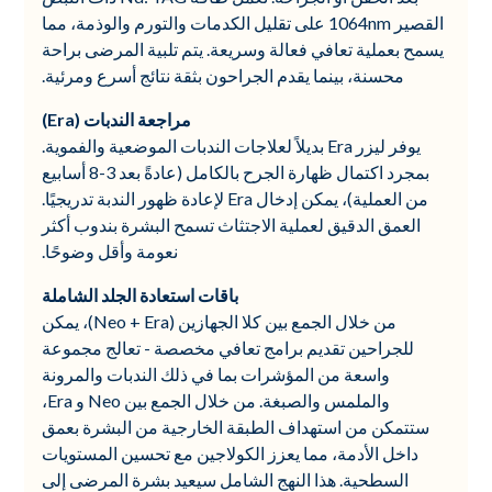
القصير 1064nm على تقليل الكدمات والتورم والوذمة، مما
يسمح بعملية تعافي فعالة وسريعة. يتم تلبية المرضى براحة
محسنة، بينما يقدم الجراحون بثقة نتائج أسرع ومرئية.
مراجعة الندبات (Era)
يوفر ليزر Era بديلاً لعلاجات الندبات الموضعية والفموية.
بمجرد اكتمال ظهارة الجرح بالكامل (عادةً بعد 3-8 أسابيع
من العملية)، يمكن إدخال Era لإعادة ظهور الندبة تدريجيًا.
العمق الدقيق لعملية الاجتثاث
تسمح البشرة بندوب أكثر
نعومة وأقل وضوحًا.
باقات استعادة الجلد الشاملة
من خلال الجمع بين كلا الجهازين (Neo + Era)، يمكن
للجراحين تقديم برامج تعافي مخصصة - تعالج مجموعة
واسعة من المؤشرات بما في ذلك الندبات والمرونة
والملمس والصبغة. من خلال الجمع بين Neo و Era،
ستتمكن من استهداف الطبقة الخارجية من البشرة بعمق
داخل الأدمة، مما يعزز الكولاجين مع تحسين المستويات
السطحية. هذا النهج الشامل سيعيد بشرة المرضى إلى