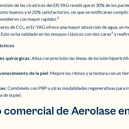
revisión de las cicatrices del ER:YAG reveló que el 30% de los pacie
mo buenos y el 20% satisfactorios, sin que se notificaran complic
2
spondieron con mayor rapidez.
seres de CO₂, el Er:YAG ofrece una mayor absorción de agua, un 
3
Esto se ha validado en los ensayos clásicos con dos caras
y reafir
ásticos
es quirúrgicas
: Alisa con precisión las líneas de incisión hipertró
venecimiento de la piel
: Mejore los ritmos y la textura con un t
ias
: Combínelo con PRP u otras modalidades regenerativas para m
a de la piel.
 comercial de Aerolase en 