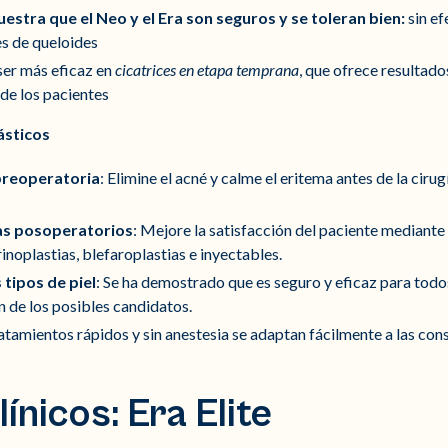
uestra que el Neo y el Era son seguros y se toleran bien:
sin ef
s de queloides
ser más eficaz en
cicatrices en etapa temprana
, que ofrece resultad
 de los pacientes
ásticos
 preoperatoria
: Elimine el acné y calme el eritema antes de la ciru
s posoperatorios
: Mejore la satisfacción del paciente mediant
rinoplastias, blefaroplastias e inyectables.
 tipos de piel
: Se ha demostrado que es seguro y eficaz para
todos
n de los posibles candidatos.
ratamientos rápidos y sin anestesia se adaptan fácilmente a las con
ínicos: Era Elite