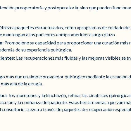
la atención preoperatoria y postoperatoria, sino que pueden funcio
frezca paquetes estructurados, como «programas de cuidado de c
ue mantengan a los pacientes comprometidos a largo plazo.
n:
Promocione su capacidad para proporcionar una curación más rá
, además de su experiencia quirúrgica.
ientes:
Las recuperaciones más fluidas y las mejoras visibles se t
go más que un simple proveedor quirúrgico mediante la creación d
más allá de la cirugía.
cir los moretones y la hinchazón, refinar las cicatrices quirúrgicas 
cción y la confianza del paciente. Estas herramientas, que van más
 consultorio crezca a través de paquetes de recuperación especia