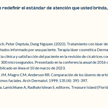
redefinir el estándar de atención que usted brinda
ch, Peter Deptula, Dung Nguyen. (2022). Tratamiento con láser de l
tados informado por una paciente. Terapia láser cosmética Derma J
a clínica y satisfacción del paciente en la revisión de cicatrices con
300 microsegundos. Presentado en la conferencia anual de 2016 
blicado en línea el 10 de marzo de 2023.
nk JM, Magro CM, Anderson RR. Comparación de los láseres de erb
itmos faciales. Arch Dermatol. 1999; 135 (4): 391-397.
ia. Lamichhane A, Radhakrishnan S, editores. Treasure Island (Flori