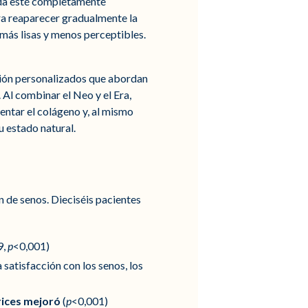
erida esté completamente
ara reaparecer gradualmente la
 más lisas y menos perceptibles.
ción personalizados que abordan
. Al combinar el Neo y el Era,
entar el colágeno y, al mismo
u estado natural.
n de senos. Dieciséis pacientes
9,
p
<0,001)
a satisfacción con los senos, los
trices mejoró
(
p
<0,001)