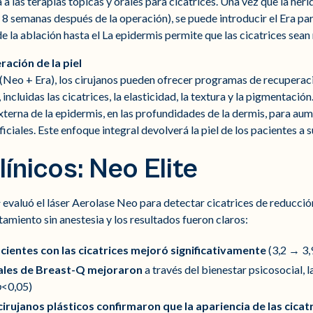
va a las terapias tópicas y orales para cicatrices. Una vez que la h
 a 8 semanas después de la operación), se puede introducir el Era p
e la ablación hasta el
La epidermis permite que las cicatrices sean
ación de la piel
(Neo + Era), los cirujanos pueden ofrecer programas de recupera
ncluidas las cicatrices, la elasticidad, la textura y la pigmentación
terna de la epidermis, en las profundidades de la dermis, para aum
iciales. Este enfoque integral devolverá la piel de los pacientes a s
ínicos: Neo Elite
1
evaluó el láser Aerolase Neo para detectar cicatrices de reducció
amiento sin anestesia y los resultados fueron claros:
acientes con las cicatrices mejoró significativamente
(3,2 → 3,
ales de Breast-Q mejoraron
a través del bienestar psicosocial, l
p
<0,05)
cirujanos plásticos confirmaron que la apariencia de las cica