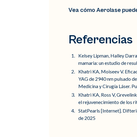
Vea cómo Aerolase puede 
Referencias
Kelsey Lipman, Halley Darra
mamaria: un estudio de resul
Khatri KA, Moiseev V. Eficaci
YAG de 2940 nm pulsado de 
Medicina y Cirugía Láser. Pu
Khatri KA, Ross V, Greveli
el rejuvenecimiento de los r
StatPearls [Internet]. Difter
de 2025