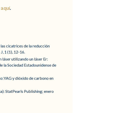
,
aquí
.
as cicatrices de la reducción
, 1 (1), 12-16.
 láser utilizando un láser Er:
de la Sociedad Estadounidense de
io:YAG y dióxido de carbono en
da): StatPearls Publishing; enero