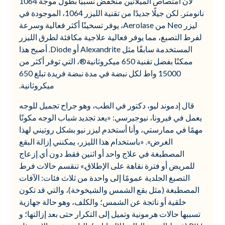
لأن امتصاص الميلانين منخفض نسبيًا بطول موجة 1064
نانومتر. لكن جيلًا جديدًا من تقنية الليزر 1064، الموجودة في
ليزر Neo من Aerolase، يوفر تسخينًا أكثر فعالية وسرعة
لفرط التصبغ، مما يوفر فعالية علاجية مكافئة لطرق الليزر
المستخدمة سابقًا مثل Alexandrite أو Diode. أصبح هذا
ممكنًا بفضل تقنية 650 ميكروثانية®، التي توفر أكثر من
15000 واط لكل نبضة في مدة نبضة فريدة تبلغ 650
ميكروثانية.
قال إدموند ليو، دكتور في الطب، وهو جراح تجميل للوجه
يعمل في فيرونا، نيوجيرسي: «يعد تجديد شباب الوجه مكونًا
مهمًا في ممارستي، وأنا أستخدم ليزر نيو بشكل روتيني لهذا
الغرض». «باستخدام هذا الليزر، يمكنني إزالة البقع
المصطبغة في علاج واحد أو اثنين فقط دون أي إزعاج
للمريض أو فترة نقاهة على الإطلاق.» تنقسم حالات فرط
التصبغ الجلدية عمومًا إلى واحدة من ثلاث فئات: الآفات
المصطبغة (مثل بقع الشمس والشيخوخة)، والتي قد تكون
خلقية أو ناتجة عن الشمس؛ والكلف، وهو حالة جهازية
تسببها حالات هرمونية وتميل إلى التكرار حتى بعد إزالتها؛ و