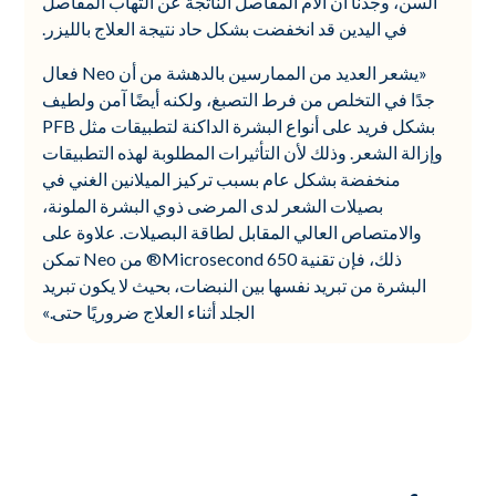
السن، وجدنا أن آلام المفاصل الناتجة عن التهاب المفاصل
في اليدين قد انخفضت بشكل حاد نتيجة العلاج بالليزر.
«يشعر العديد من الممارسين بالدهشة من أن Neo فعال
جدًا في التخلص من فرط التصبغ، ولكنه أيضًا آمن ولطيف
بشكل فريد على أنواع البشرة الداكنة لتطبيقات مثل PFB
وإزالة الشعر. وذلك لأن التأثيرات المطلوبة لهذه التطبيقات
منخفضة بشكل عام بسبب تركيز الميلانين الغني في
بصيلات الشعر لدى المرضى ذوي البشرة الملونة،
والامتصاص العالي المقابل لطاقة البصيلات. علاوة على
ذلك، فإن تقنية 650 Microsecond® من Neo تمكن
البشرة من تبريد نفسها بين النبضات، بحيث لا يكون تبريد
الجلد أثناء العلاج ضروريًا حتى.»