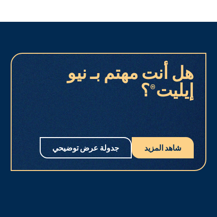
هل أنت مهتم بـ نيو
إيليت®؟
شاهد المزيد
جدولة عرض توضيحي