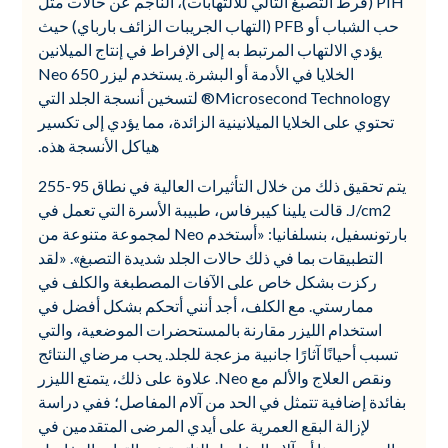
PIH (فرط التصبغ التالي للالتهابات)، الناجم عن حالات مثل
حب الشباب أو PFB (التهاب الجريبات الزائف بارباي) حيث
يؤدي الالتهاب المرتبط به إلى الإفراط في إنتاج الميلانين
الخلايا في الأدمة أو البشرة. يستخدم ليزر Neo 650
Microsecond Technology® لتسخين أنسجة الجلد التي
تحتوي على الخلايا الميلانينية الزائدة، مما يؤدي إلى تكسير
هياكل الأنسجة هذه.
يتم تحقيق ذلك من خلال التأثيرات العالية في نطاق 95-255
J/cm2. قالت يلينا كيبرفاس، طبيبة الأسرة التي تعمل في
بارتونسفيل، بنسلفانيا: «أستخدم Neo لمجموعة متنوعة من
التطبيقات بما في ذلك حالات الجلد شديدة التصبغ». «لقد
ركزت بشكل خاص على الآفات المصطبغة والكلف في
ممارستي. مع الكلف، أجد أنني أتحكم بشكل أفضل في
استخدام الليزر مقارنة بالمستحضرات الموضعية، والتي
تسبب أحيانًا آثارًا جانبية مزعجة للجلد. يحب مرضاي النتائج
ونقص العلاج والألم مع Neo. علاوة على ذلك، يتمتع الليزر
بفائدة إضافية تتمثل في الحد من آلام المفاصل؛ ففي دراسة
لإزالة البقع العمرية على أيدي المرضى المتقدمين في