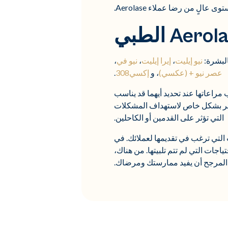
الٍ من رضا عملاء Aerolase.
نيو إيليت
،
إيرا إيليت
،
نيو في
،
عصر نيو + (عكسي)
، و
إكسي308
.
مراعاتها عند تحديد أيهما قد يناسب
آخر بشكل خاص لاستهداف المشكلات
التي تؤثر على القدمين أو الكاحلين.
دمات التي ترغب في تقديمها لعملائك. في
ياجات التي لم تتم تلبيتها. من هناك،
 المرجح أن يفيد ممارستك ومرضاك.