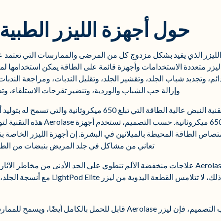
حول أجهزة الليزر الطبية من ase
A في تصميم الليزر الذي يفيد بشكل مزدوج كل من المرضى والممارسات التي تعتمد
 أجهزة ليزر متعددة الاستخدامات وأجهزة قائمة على الطاقة يمكن استخدامه
م، وتجديد شباب الجلد، وتقشير الجلد، وتقليل الندبات، ومراجعة الندبات،
وإزالة حب الشباب والوردية، وتنضير تقرحات الاستلقاء، وتطب
يستخدم كل ليزر من نوع Aerolase تقنية النبض عالية الطاقة التي تبل
محسّنة ولطيفة وفريدة تبلغ 650 ميكرو
صاص الطاقة المحيطة بالميلانين في البشرة. إن أجهزة الليزر الخاصة بن
تعاني من مشاكل في جلد المريض بنبضات من الطاق
ونتيجة لذلك، يمكن أن يوفر ليزر Aerolase علاجات منخفضة الألم تنطوي على الحد الأدنى من 
التغيرات الصبغية. بالإضافة إلى ذلك، لا تتل
Aerol قابل للحمل بالكامل أيضًا، ويسمح للممارسات بتقديم خيارات علاج أكثر تنوعًا.