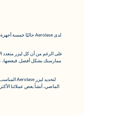
لدى Aerolase حاليًا خمسة أجهزة طبية مختلفة متاحة للاستخدام في العيادات وحتى في منتجعات العناية بالبشرة:
على الرغم من أن كل ليزر متعدد الا
ممارستك بشكل أفضل. فبعضها، عل
لتحديد ليز
الماضي، أنشأ بعض عملائنا الأكثر ن