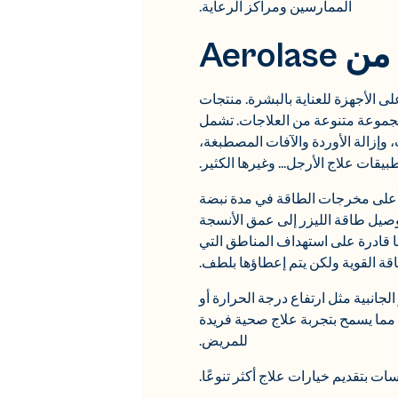
الممارسين ومراكز الرعاية.
Aerol
 على الأجهزة للعناية بالبشرة. منتجات
ا لمجموعة متنوعة من العلاجات. تشمل
 وإزالة الأوردة والآفات المصطبغة،
يقات علاج الأرجل... وغيرها الكثير.
غ 650 ميكروثانية والتي تسمح له بتوليد أعلى مخرجات الطاقة في مدة نبضة
ثانية. حسب التصميم، تستخدم أجهزة Aerolase هذه التقنية لتوصيل طاقة الليزر إلى عمق الأنسجة
ا قادرة على استهداف المناطق التي
ة القوية ولكن يتم إعطاؤها بلطف.
مخاطر الآثار الجانبية مثل ارتفاع درجة الحرارة أو
امس القطعة اليدوية من ليزر LightPod Elite مع أنسجة الجلد، مما يسمح بتجربة علاج صحية فريدة
للمريض.