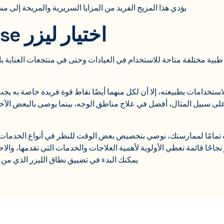
يؤدي هذا المزيج الفريد من المزايا السريرية والمريحة إلى مستوى ع
اختيار ليزر Aerolase الطبي
ستخدامات بطبيعته، إلا أن لكل منهما أيضًا نقاط قوة فريدة خاصة به يجب 
ى سبيل المثال، أفضل في علاج مناطق الوجه، بينما يوصى بالبعض ال
ر Aerolase المناسب تمامًا لممارستك، نوصي بتخصيص بعض الوقت للنظر في أنواع الخ
جاحًا قائمة تعطي الأولوية لأهمية العلاجات والخدمات التي تقدمها، والاحت
يمكنك البدء في تضييق نطاق الليزر الذي من