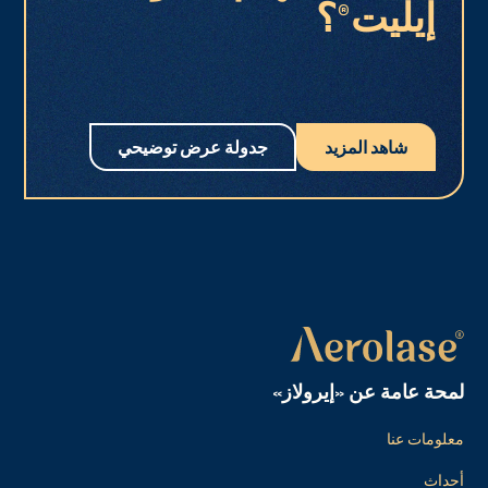
إيليت®؟
شاهد المزيد
جدولة عرض توضيحي
لمحة عامة عن «إيرولاز»
معلومات عنا
أحداث