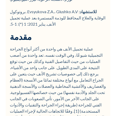
للاستشهاد:
Evsyukova Z.A.، Glushko A.V. بروتوكول
الوقاية والعلاج المحافظ للوذمة المستمرة بعد عملية تجميل
الأنف. يناير 2021؛ 1 (*): 1-5.
مقدمة
عملية تجميل الأنف هي واحدة من أكثر أنواع الجراحة
التجميلية شيوعًا، وفي الوقت نفسه، تعد واحدة من أصعب
العمليات من حيث التفاصيل الفنية وكذلك من حيث توقع
النتيجة على المدى الطويل. على جانب واحد من الأشياء،
يرجع ذلك إلى خصوصيات تشريح الأنف حيث يتعين على
الجراح التعامل مع أنواع مختلفة تمامًا من الأنسجة (العظام
والغضاريف والأغشية المخاطية والعضلات والأنسجة الدهنية
تحت الجلد والأدمة نفسها) من حيث خصائصها الفسيولوجية.
على الجانب الآخر من الأمور، تأتي الصعوبات في الجانب
الفني للجراحة (طريقة إجراء الجراحة والتقنيات والأدوات
المستخدمة) [1]. وفقًا للاتجاهات الحالية لإجراء العمليات