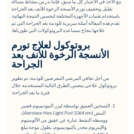
مع الأخذ في الاعتبار كل ما سبق، فإننا ندرس بنشاط مسألة
تقليل وتخفيف تورم الأنسجة الرخوة للأنف بعد الجراحة
باستخدام تقنيات الأجهزة المختلفة لتحسين النتيجة النهائية.
تقدم هذه المقالة أمثلة سريرية للوذمة بعد الجراحة التي تم
علاجها بنجاح بمساعدة البروتوكولات التي طورناها.
بروتوكول لعلاج تورم
الأنسجة الرخوة للأنف بعد
الجراحة
من أجل تعافي المرضى المعرضين للوذمة، تم تطوير
بروتوكول علاجي يتضمن الطرق التالية المستخدمة خلال
فترة ما بعد الجراحة:
التسخين العميق بواسطة ليزر النيوديميوم قصير
النبض (Aerolase Neo Light Pod 1064 nm)،
ووسطه النشط عبارة عن عقيق من الألومنيوم
والإيتريوم مخدر بالنيوديميوم، بطول موجة يبلغ