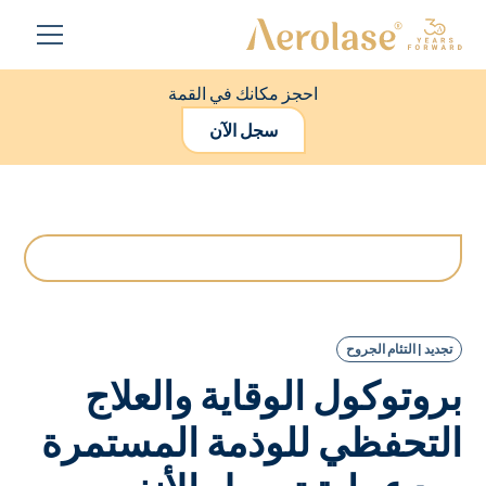
احجز مكانك في القمة
سجل الآن
تجديد | التئام الجروح
بروتوكول الوقاية والعلاج
التحفظي للوذمة المستمرة