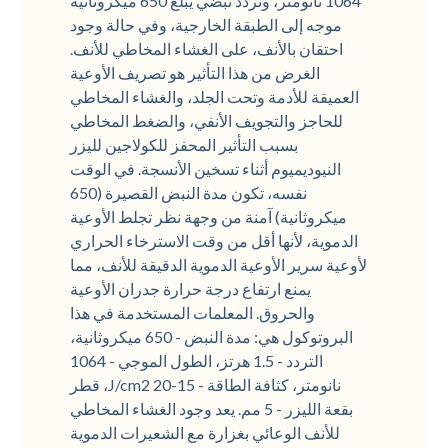
1064 نانومتر، وتردد نبضي يبلغ 650 ميكروثانية
موجه إلى الطبقة الخارجية، وفي حالة وجود
احتقان بالأنف، على الغشاء المخاطي للأنف.
الغرض من هذا التأثير هو تصريف الأوعية
العميقة للأدمة وتحت الجلد، والغشاء المخاطي
للحاجز والتجويف الأنفي، والضغط المخاطي
بسبب التأثير المحفز للكولاجين لليزر
النيوديميوم أثناء تسخين الأنسجة. في الوقت
نفسه، تكون مدة النبض القصيرة (650
ميكروثانية) آمنة من وجهة نظر تجلط الأوعية
الدموية، لأنها أقل من وقت الاسترخاء الحراري
لأوعية سرير الأوعية الدموية الدقيقة للأنف، مما
يمنع ارتفاع درجة حرارة جدران الأوعية
والحروق. المعلمات المستخدمة في هذا
البروتوكول هي: مدة النبض - 650 ميكروثانية،
التردد - 1.5 هرتز، الطول الموجي - 1064
نانومتر، كثافة الطاقة - 15-20 J/cm2، قطر
بقعة الليزر - 5 مم. يعد وجود الغشاء المخاطي
للأنف الوعائي بغزارة مع الشعيرات الدموية