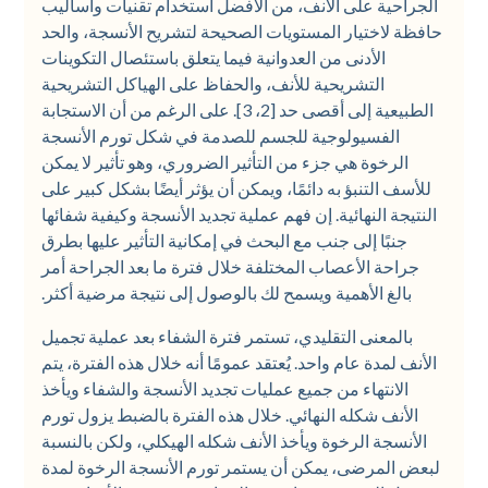
الجراحية على الأنف، من الأفضل استخدام تقنيات وأساليب
حافظة لاختيار المستويات الصحيحة لتشريح الأنسجة، والحد
الأدنى من العدوانية فيما يتعلق باستئصال التكوينات
التشريحية للأنف، والحفاظ على الهياكل التشريحية
الطبيعية إلى أقصى حد [2، 3]. على الرغم من أن الاستجابة
الفسيولوجية للجسم للصدمة في شكل تورم الأنسجة
الرخوة هي جزء من التأثير الضروري، وهو تأثير لا يمكن
للأسف التنبؤ به دائمًا، ويمكن أن يؤثر أيضًا بشكل كبير على
النتيجة النهائية. إن فهم عملية تجديد الأنسجة وكيفية شفائها
جنبًا إلى جنب مع البحث في إمكانية التأثير عليها بطرق
جراحة الأعصاب المختلفة خلال فترة ما بعد الجراحة أمر
بالغ الأهمية ويسمح لك بالوصول إلى نتيجة مرضية أكثر.
بالمعنى التقليدي، تستمر فترة الشفاء بعد عملية تجميل
الأنف لمدة عام واحد. يُعتقد عمومًا أنه خلال هذه الفترة، يتم
الانتهاء من جميع عمليات تجديد الأنسجة والشفاء ويأخذ
الأنف شكله النهائي. خلال هذه الفترة بالضبط يزول تورم
الأنسجة الرخوة ويأخذ الأنف شكله الهيكلي، ولكن بالنسبة
لبعض المرضى، يمكن أن يستمر تورم الأنسجة الرخوة لمدة