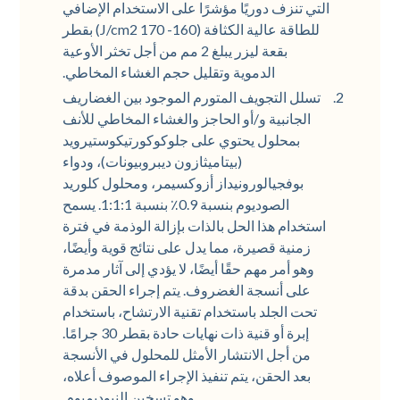
التي تنزف دوريًا مؤشرًا على الاستخدام الإضافي
للطاقة عالية الكثافة (160- 170 J/cm2) بقطر
بقعة ليزر يبلغ 2 مم من أجل تخثر الأوعية
الدموية وتقليل حجم الغشاء المخاطي.
تسلل التجويف المتورم الموجود بين الغضاريف
الجانبية و/أو الحاجز والغشاء المخاطي للأنف
بمحلول يحتوي على جلوكوكورتيكوستيرويد
(بيتاميثازون ديبروبيونات)، ودواء
بوفجيالورونيداز أزوكسيمر، ومحلول كلوريد
الصوديوم بنسبة 0.9٪ بنسبة 1:1:1. يسمح
استخدام هذا الحل بالذات بإزالة الوذمة في فترة
زمنية قصيرة، مما يدل على نتائج قوية وأيضًا،
وهو أمر مهم حقًا أيضًا، لا يؤدي إلى آثار مدمرة
على أنسجة الغضروف. يتم إجراء الحقن بدقة
تحت الجلد باستخدام تقنية الارتشاح، باستخدام
إبرة أو قنية ذات نهايات حادة بقطر 30 جرامًا.
من أجل الانتشار الأمثل للمحلول في الأنسجة
بعد الحقن، يتم تنفيذ الإجراء الموصوف أعلاه،
وهو تسخين النيوديميوم.