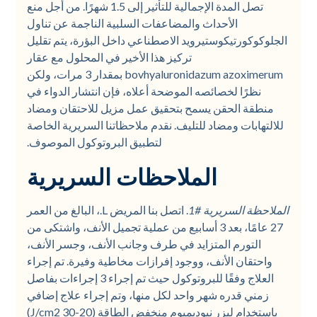
تصل المدة الإجمالية للتأثير إلى 1.5 شهرًا. من أجل منع
الأحداث والمضاعفات السلبية الناجمة عن تناول
الجلوكوكورتيكوستيرويد الاصطناعي داخل البؤرة، يتم تقليل
تركيز هذا الأخير في المحلول مع عقار
bovhyaluronidazum azoximerum بمقدار 3 مرات، ولكن
نظرًا لخصائصه الموضحة أعلاه، فإن انتشار الدواء في
منطقة الحقن يسمح بتحقيق عمل مزيل للاحتقان ومضاد
للالتهابات ومضاد للتليف. نقدم ملاحظاتنا السريرية الخاصة
لتطبيق البروتوكول الموصوف.
الملاحظات السريرية
الملاحظة السريرية #1
. اتصل بنا المريض L.، البالغ من العمر
27 عامًا، بعد 3 أسابيع من عملية تجميل الأنف، واشتكى من
التورم المتزايد في طرف وجانب الأنف، وجسر الأنف،
واحتقان الأنف، ووجود إفرازات مخاطية وفيرة. تم إجراء
العلاج وفقًا للبروتوكول حيث تم إجراء 3 إجراءات بفاصل
زمني قدره شهر واحد لكل منها، وتم إجراء علاج إضافي
باستخدام ليزر نيوديميوم منخفض الطاقة (20-30 J/cm2)