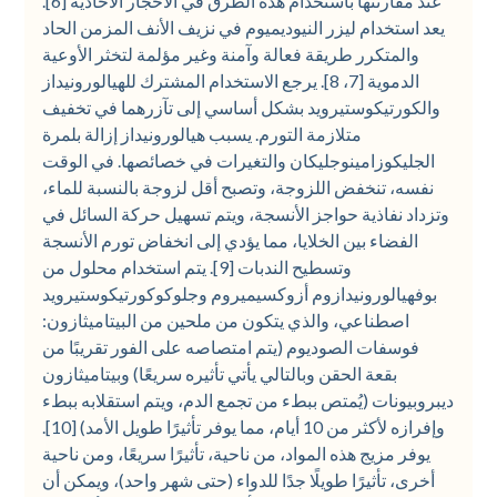
عند مقارنتها باستخدام هذه الطرق في الأحجار الأحادية [6].
يعد استخدام ليزر النيوديميوم في نزيف الأنف المزمن الحاد
والمتكرر طريقة فعالة وآمنة وغير مؤلمة لتخثر الأوعية
الدموية [7، 8]. يرجع الاستخدام المشترك للهيالورونيداز
والكورتيكوستيرويد بشكل أساسي إلى تآزرهما في تخفيف
متلازمة التورم. يسبب هيالورونيداز إزالة بلمرة
الجليكوزامينوجليكان والتغيرات في خصائصها. في الوقت
نفسه، تنخفض اللزوجة، وتصبح أقل لزوجة بالنسبة للماء،
وتزداد نفاذية حواجز الأنسجة، ويتم تسهيل حركة السائل في
الفضاء بين الخلايا، مما يؤدي إلى انخفاض تورم الأنسجة
وتسطيح الندبات [9]. يتم استخدام محلول من
بوفهيالورونيدازوم أزوكسيميروم وجلوكوكورتيكوستيرويد
اصطناعي، والذي يتكون من ملحين من البيتاميثازون:
فوسفات الصوديوم (يتم امتصاصه على الفور تقريبًا من
بقعة الحقن وبالتالي يأتي تأثيره سريعًا) وبيتاميثازون
ديبروبيونات (يُمتص ببطء من تجمع الدم، ويتم استقلابه ببطء
وإفرازه لأكثر من 10 أيام، مما يوفر تأثيرًا طويل الأمد) [10].
يوفر مزيج هذه المواد، من ناحية، تأثيرًا سريعًا، ومن ناحية
أخرى، تأثيرًا طويلًا جدًا للدواء (حتى شهر واحد)، ويمكن أن