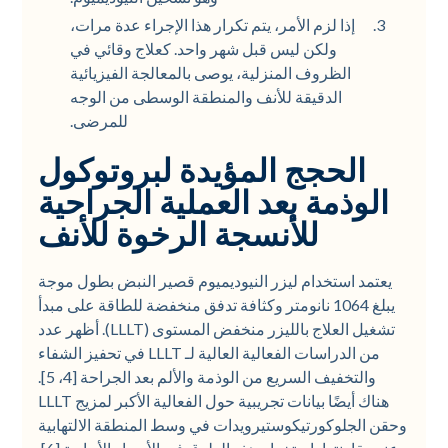
إذا لزم الأمر، يتم تكرار هذا الإجراء عدة مرات،
ولكن ليس قبل شهر واحد. كعلاج وقائي في
الظروف المنزلية، يوصى بالمعالجة الفيزيائية
الدقيقة للأنف والمنطقة الوسطى من الوجه
للمرضى.
الحجج المؤيدة لبروتوكول
الوذمة بعد العملية الجراحية
للأنسجة الرخوة للأنف
يعتمد استخدام ليزر النيوديميوم قصير النبض بطول موجة
يبلغ 1064 نانومتر وكثافة تدفق منخفضة للطاقة على مبدأ
تشغيل العلاج بالليزر منخفض المستوى (LLLT). أظهر عدد
من الدراسات الفعالية العالية لـ LLLT في تحفيز الشفاء
والتخفيف السريع من الوذمة والألم بعد الجراحة [4، 5].
هناك أيضًا بيانات تجريبية حول الفعالية الأكبر لمزيج LLLT
وحقن الجلوكورتيكوستيرويدات في وسط المنطقة الالتهابية