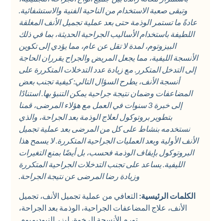
وتبقى صعبة الاستخدام من الناحية الفنية والاستشفائية.
عادةً ما تستمر الوذمة حتى بعد عملية تجميل الأنف المغلقة
اللطيفة باستخدام الأساليب الجراحية الحديثة، بما في ذلك
البيزوتوم، لمدة لا تقل عن عام، مما يؤدي إلى تكوين
الأنسجة الليفية، مما يجعل المريض والجراح يقرران الحاجة
إلى التدخل المتكرر. مع زيادة عدد التدخلات المتكررة على
أنسجة الأنف، يطرح السؤال التالي: كيفية تجنب بعض
المضاعفات وضمان نتيجة جراحية يمكن التنبؤ بها. استنادًا
إلى خبرة 3 سنوات في العمل مع هؤلاء المرضى، قمنا
بتطوير بروتوكول لعلاج الوذمة بعد الجراحة، والذي
نستخدمه بنشاط على كل من المرضى بعد عملية تجميل
الأنف الأولية وبعد العمليات الجراحية المتكررة. لا يسمح هذا
البروتوكول بإيقاف الوذمة فحسب، بل أيضًا بمنع التغيرات
الليفية. يساعد على تجنب التدخلات الجراحية المتكررة
وزيادة رضا المرضى عن نتيجة الجراحة.
الكلمات الرئيسية:
التعافي من عملية تجميل الأنف، تجميل
الأنف، علاج المضاعفات الجراحية، الوذمة بعد الجراحة،
تورم الأنسجة الرخوة، ليزر النيوديميوم.