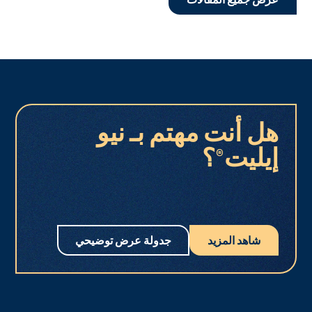
هل أنت مهتم بـ نيو
إيليت®؟
شاهد المزيد
جدولة عرض توضيحي