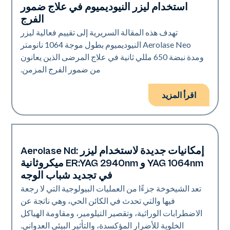
استخدام ليزر النيوديميوم في علاج ضمور
تجديد
الفرج
تهدف هذه المقالة السريرية إلى تقييم فعالية ليزر
Aerolase Neo النيوديميوم بطول موجة 1064 نانومتر
ومدة نبضة 650 مللي ثانية في علاج المرضى الذين يعانون
من ضمور الفرج المزمن.
اقرأ المزيد
إمكانيات جديدة لاستخدام ليزر Aerolase Nd:
تجديد
YAG 1064nm و ER:YAG 2940nm ميكروثانية
في تجديد شباب الوجه
تعد الشيخوخة جزءًا من العمليات البيولوجية التي لا رجعة
فيها والتي تحدث في الكائن الحي، وهي ناتجة عن
الاضطرابات الوراثية، وتقصير التيلومير، ومقاومة الهياكل
الخلوية للأضرار المؤكسدة، والتأثير البيئي العدواني.