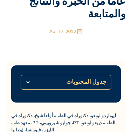
عامًا من الخبرة والنتائج
والمتابعة
April 7, 2012
جدول المحتويات
‍النتائج
‍دراسة
الخاتمة
‍الخلفية
ليوناردو لونغو، دكتوراه في الطب، أولغا شيخ، دكتوراه في
الطب، دييغو لونغو، PT، جوليو شيروبيني، PT، معهد طب
الليزر، فلورنسا، إيطاليا