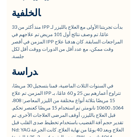
الخلفية
بدأت تجربتنا الأولى مع العلاج بالليزر لـ IPP منذ أكثر من 33
عامًا. تم وصف نتائج أول 101 مريض تم علاجهم في
المراجعات السابقة. كان هدفنا علاج IPP المزمن في أقصر
وقت ممكن، مع عدد أقل من الدورات ووقت أقل لكل
جلسة.
دراسة
في السنوات الثلاث الماضية، قمنا بتسجيل 30 مريضًا،
تتراوح أعمارهم بين 25 و 60 عامًا، بـ IPP المزمن. تم علاج
15 مريضًا بثلاثة أنواع مختلفة من الليزر المعاصر: 808،
1064، 10600 نانومتر. تم استخدام 15 مريضًا كعنصر تحكم.
قبل العلاج بالليزر، أوقف المرضى العلاجات الأخرى. تم
تقدير حجم آفة القضيب باستخدام تخطيط صدى القلب قبل
العلاج وبعد 40 يومًا من نهاية العلاج. كانت الجرعة Nd: YAG
1064 نانومتر، PW، حجم البقعة 6 مم 2، 35 J للبقعة؛