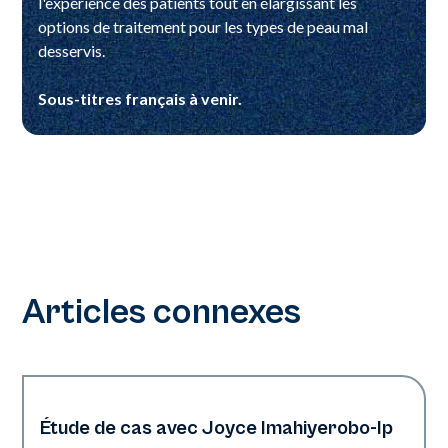
l'expérience des patients tout en élargissant les
options de traitement pour les types de peau mal
desservis.
Sous-titres français à venir.
Articles connexes
Étude de cas avec Joyce Imahiyerobo-Ip
Dermatologie | Neo Elite