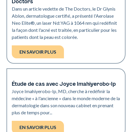
Doctors
Dans un article vedette de The Doctors, le Dr Glynis
Ablon, dermatologue certifié, a présenté l'Aerolase
Neo Elite®, un laser Nd:YAG à 1064 nm qui redéfinit
la façon dont l'acné est traitée, en particulier pour les
patients dont la peau est colorée.
EN SAVOIR PLUS
Étude de cas avec Joyce Imahiyerobo-Ip
Dermatologie | Neo Elite
Joyce Imahiyerobo-Ip, MD, cherche à redéfinir la
médecine « à l'ancienne » dans le monde moderne de la
dermatologie dans son nouveau cabinet en prenant
plus de temps pour...
EN SAVOIR PLUS