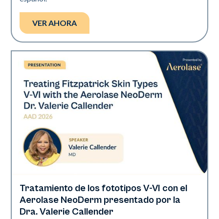
VER AHORA
Tratamiento de los fototipos V-VI con el
Neo Elite | Presentaciones
Aerolase NeoDerm presentado por la
Dra. Valerie Callender