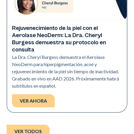
Rejuvenecimiento de la piel con el
Neo Elite | Presentaciones
Aerolase NeoDerm: La Dra. Cheryl
Burgess demuestra su protocolo en
consulta
La Dra. Cheryl Burgess demuestra el Aerolase
NeoDerm para hiperpigmentación, acné y
rejuvenecimiento de la piel sin tiempo de inactividad.
Grabado en vivo en AAD 2026. Próximamente habrá
subtítulos en español.
VER AHORA
VER TODOS