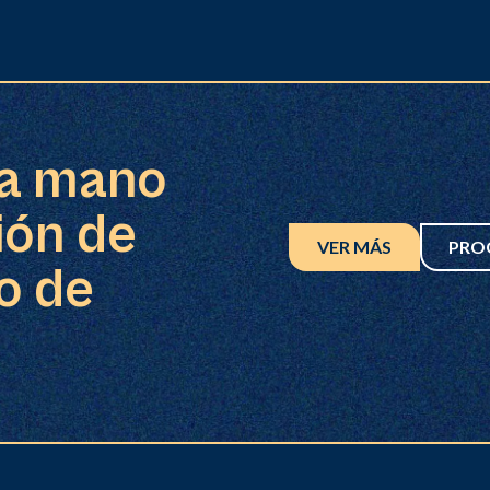
ra mano
ión de
VER MÁS
PRO
o de