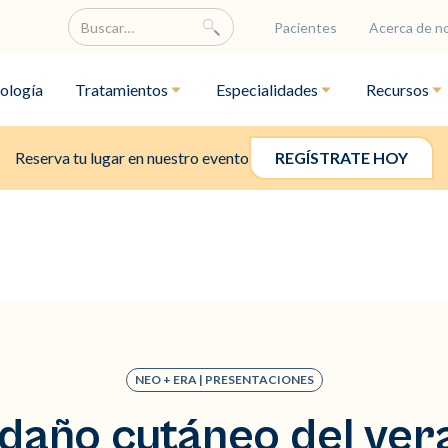
Pacientes
Acerca de n
ología
Tratamientos
Especialidades
Recursos
Reserva tu lugar en nuestro evento
REGÍSTRATE HOY
NEO + ERA | PRESENTACIONES
 daño cutáneo del ver