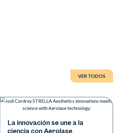
VER TODOS
Neo + Era | Presentaciones
La innovación se une a la
ciencia con Aerolase