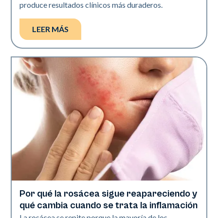
produce resultados clínicos más duraderos.
LEER MÁS
Por qué la rosácea sigue reapareciendo y
Salud de la piel
qué cambia cuando se trata la inflamación
La rosácea se repite porque la mayoría de los