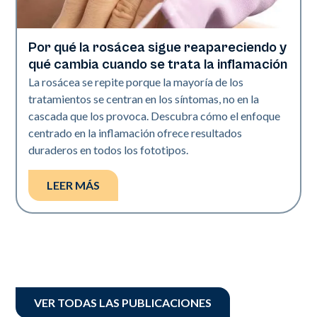
Por qué la rosácea sigue reapareciendo y
Salud de la piel
qué cambia cuando se trata la inflamación
La rosácea se repite porque la mayoría de los
tratamientos se centran en los síntomas, no en la
cascada que los provoca. Descubra cómo el enfoque
centrado en la inflamación ofrece resultados
duraderos en todos los fototipos.
LEER MÁS
VER TODAS LAS PUBLICACIONES