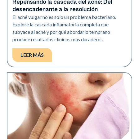
Repensando la cascada del acné: Del
Salud de la piel
desencadenante a la resolución
El acné vulgar no es solo un problema bacteriano.
Explore la cascada inflamatoria completa que
subyace al acné y por qué abordarlo temprano
produce resultados clínicos más duraderos.
LEER MÁS