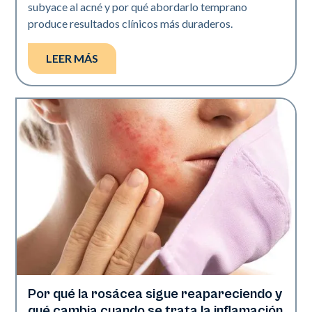
subyace al acné y por qué abordarlo temprano
produce resultados clínicos más duraderos.
LEER MÁS
Por qué la rosácea sigue reapareciendo y
Salud de la piel
qué cambia cuando se trata la inflamación