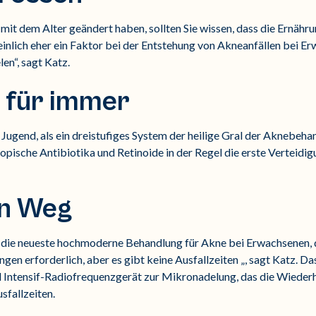
it dem Alter geändert haben, sollten Sie wissen, dass die Ernähr
heinlich eher ein Faktor bei der Entstehung von Akneanfällen bei E
en“, sagt Katz.
 für immer
Jugend, als ein dreistufiges System der heilige Gral der Aknebeha
topische Antibiotika und Retinoide in der Regel die erste Verteid
en Weg
r die neueste hochmoderne Behandlung für Akne bei Erwachsenen, 
gen erforderlich, aber es gibt keine Ausfallzeiten „, sagt Katz. D
Intensif-Radiofrequenzgerät zur Mikronadelung, das die Wiederh
sfallzeiten.