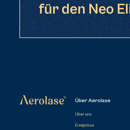
für den Neo El
Über Aerolase
Über uns
Ereignisse