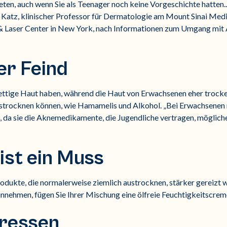
eten, auch wenn Sie als Teenager noch keine Vorgeschichte hatten..
 Katz, klinischer Professor für Dermatologie am Mount Sinai Medi
 & Laser Center in New York, nach Informationen zum Umgang mit
der Feind
fettige Haut haben, während die Haut von Erwachsenen eher trocke
 austrocknen können, wie Hamamelis und Alkohol. „Bei Erwachsenen
a sie die Aknemedikamente, die Jugendliche vertragen, möglicherw
ist ein Muss
dukte, die normalerweise ziemlich austrocknen, stärker gereizt w
nnehmen, fügen Sie Ihrer Mischung eine ölfreie Feuchtigkeitscreme
tressen