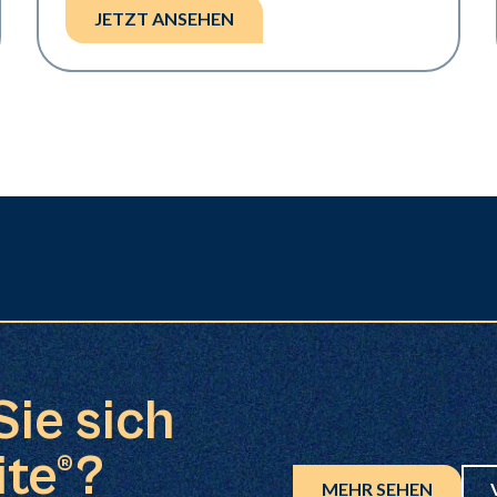
JETZT ANSEHEN
Sie sich
ite®?
MEHR SEHEN