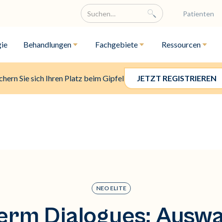
Patienten
ie
Behandlungen
Fachgebiete
Ressourcen
chern Sie sich Ihren Platz beim Gipfel
JETZT REGISTRIEREN
NEO ELITE
rm Dialogues: Auswa