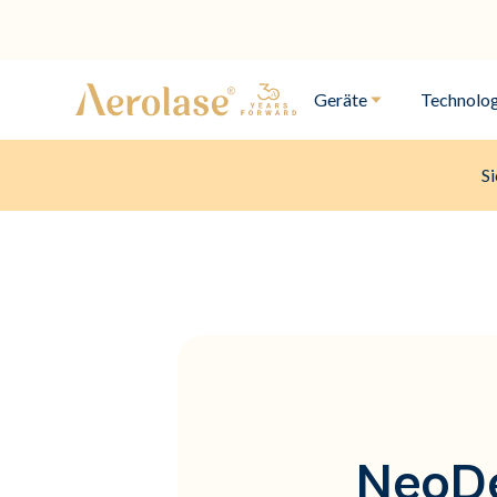
Geräte
Technolog
Si
NeoDe