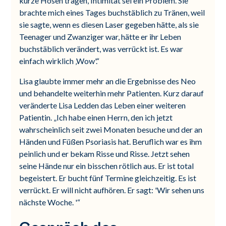
kurze Hosen tragen, Intimität sei ein Problem. Sie
brachte mich eines Tages buchstäblich zu Tränen, weil
sie sagte, wenn es diesen Laser gegeben hätte, als sie
Teenager und Zwanziger war, hätte er ihr Leben
buchstäblich verändert, was verrückt ist. Es war
einfach wirklich ‚Wow'.“
Lisa glaubte immer mehr an die Ergebnisse des Neo
und behandelte weiterhin mehr Patienten. Kurz darauf
veränderte Lisa Ledden das Leben einer weiteren
Patientin. „Ich habe einen Herrn, den ich jetzt
wahrscheinlich seit zwei Monaten besuche und der an
Händen und Füßen Psoriasis hat. Beruflich war es ihm
peinlich und er bekam Risse und Risse. Jetzt sehen
seine Hände nur ein bisschen rötlich aus. Er ist total
begeistert. Er bucht fünf Termine gleichzeitig. Es ist
verrückt. Er will nicht aufhören. Er sagt: 'Wir sehen uns
nächste Woche. '“