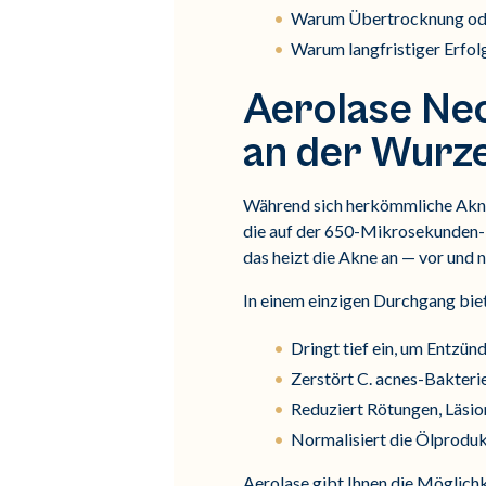
Warum Übertrocknung oder
Warum langfristiger Erfolg
Aerolase Neo
an der Wurz
Während sich herkömmliche Akneb
die auf der 650-Mikrosekunden
das heizt die Akne an — vor und
In einem einzigen Durchgang biet
Dringt tief ein, um Entzü
Zerstört C. acnes-Bakteri
Reduziert Rötungen, Läsio
Normalisiert die Ölproduk
Aerolase gibt Ihnen die Möglichke