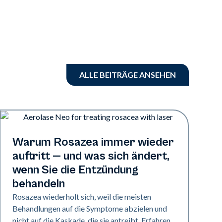
ALLE BEITRÄGE ANSEHEN
Gesundheit der Haut
Warum Rosazea immer wieder
auftritt — und was sich ändert,
wenn Sie die Entzündung
behandeln
Rosazea wiederholt sich, weil die meisten
Behandlungen auf die Symptome abzielen und
nicht auf die Kaskade, die sie antreibt. Erfahren