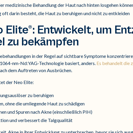
 medizinische Behandlung der Haut nach hinten losgehen könne
 oft darin besteht, die Haut zu beruhigen und nicht zu entkleiden
 Elite®: Entwickelt, um E
el zu bekämpfen
ehandlungen in der Regel auf sichtbare Symptome konzentrieren,
-1064-nm-Nd:YAG-Technologie basiert, anders.
Es behandelt die 
 nach dem Auftreten von Ausbrüchen.
et der Neo Elite:
ndungsauslöser zu beruhigen
en, ohne die umliegende Haut zu schädigen
nen und Spuren nach Akne (einschließlich PIH)
tion und verbessert die Talgqualität
it, Akne in ihrer Entwicklung zu unterbrechen, bevor sie sich ausg