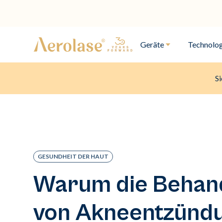
Geräte
Technolog
Si
GESUNDHEIT DER HAUT
Warum die Behan
von Akneentzünd