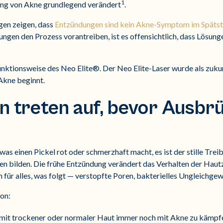
1
ung von Akne grundlegend verändert
.
en zeigen, dass
Entzündungen sind kein Akne-Symptom im Späts
gen den Prozess vorantreiben, ist es offensichtlich, dass Lösung
Funktionsweise des Neo Elite®. Der Neo Elite-Laser wurde als zu
 Akne beginnt.
 treten auf, bevor Ausbr
as einen Pickel rot oder schmerzhaft macht, es ist der stille Treibe
nen bilden. Die frühe Entzündung verändert das Verhalten der Hautz
 für alles, was folgt — verstopfte Poren, bakterielles Ungleichge
von:
it trockener oder normaler Haut immer noch mit Akne zu kämpf