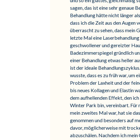
und so ein glattes, gleichmäßig s
sagen, das ist eine sehr genaue
Behandlung hätte nicht länger als
dass ich die Zeit aus den Augen ve
überrascht zu sehen, dass mein G
letzte Mal eine Laserbehandlung v
geschwollener und gereizter Hau
Badezimmerspiegel gründlich unte
einer Behandlung etwas heller a
ist der ideale Behandlungszyklus
wusste, dass es zu früh war, um e
Problem der Laxheit und der fein
bis neues Kollagen und Elastin w
dem aufhellenden Effekt, den ich
Winter Park bin, vereinbart. Fü
mein zweites Mal war, hat sie da
genommen und besonders auf mei
davor, möglicherweise mit trock
abzuschälen. Nachdem ich mein G