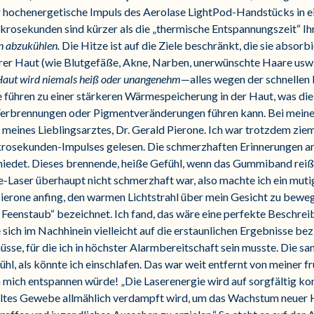
r hochenergetische Impuls des Aerolase LightPod-Handstücks in e
krosekunden sind kürzer als die „thermische Entspannungszeit“ I
en abzukühlen.
Die Hitze ist auf die Ziele beschränkt, die sie absorb
Ihrer Haut (wie Blutgefäße, Akne, Narben, unerwünschte Haare usw
aut wird niemals heiß oder unangenehm
—alles wegen der schnellen
 führen zu einer stärkeren Wärmespeicherung in der Haut, was d
erbrennungen oder Pigmentveränderungen führen kann. Bei meine
meines Lieblingsarztes, Dr. Gerald Pierone. Ich war trotzdem zieml
osekunden-Impulses gelesen. Die schmerzhaften Erinnerungen an 
iedet. Dieses brennende, heiße Gefühl, wenn das Gummiband reiß
e-Laser überhaupt nicht schmerzhaft war, also machte ich ein mutiges
Pierone anfing, den warmen Lichtstrahl über mein Gesicht zu bewege
 Feenstaub“ bezeichnet. Ich fand, das wäre eine perfekte Beschreib
sich im Nachhinein vielleicht auf die erstaunlichen Ergebnisse bez
se, für die ich in höchster Alarmbereitschaft sein musste. Die s
hl, als könnte ich einschlafen. Das war weit entfernt von meiner fr
ch mich entspannen würde! „Die Laserenergie wird auf sorgfältig ko
ltes Gewebe allmählich verdampft wird, um das Wachstum neuer H