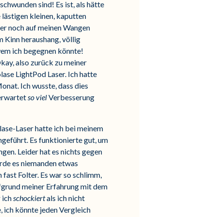
hwunden sind! Es ist, als hätte
lästigen kleinen, kaputten
r noch auf meinen Wangen
m Kinn heraushang, völlig
 wem ich begegnen könnte!
kay, also zurück zu meiner
ase LightPod Laser. Ich hatte
nat. Ich wusste, dass dies
 erwartet
so viel
Verbesserung
olase-Laser hatte ich bei meinem
eführt. Es funktionierte gut, um
gen. Leider hat es nichts gegen
würde es niemanden etwas
fast Folter. Es war so schlimm,
ufgrund meiner Erfahrung mit dem
 ich
schockiert
als ich nicht
, ich könnte jeden Vergleich