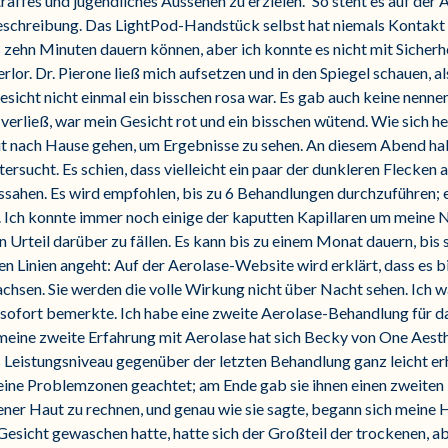
traffes und jugendliches Aussehen zu erzielen.“ So steht es auf de
 Beschreibung. Das LightPod-Handstück selbst hat niemals Kontakt
 zehn Minuten dauern können, aber ich konnte es nicht mit Sicherhei
rlor. Dr. Pierone ließ mich aufsetzen und in den Spiegel schauen, als
esicht nicht einmal ein bisschen rosa war. Es gab auch keine nenne
erließ, war mein Gesicht rot und ein bisschen wütend. Wie sich her
t nach Hause gehen, um Ergebnisse zu sehen. An diesem Abend hab
rsucht. Es schien, dass vielleicht ein paar der dunkleren Flecken
ussahen. Es wird empfohlen, bis zu 6 Behandlungen durchzuführen;
. Ich konnte immer noch einige der kaputten Kapillaren um meine 
in Urteil darüber zu fällen. Es kann bis zu einem Monat dauern, bis
en Linien angeht: Auf der Aerolase-Website wird erklärt, dass es 
achsen. Sie werden die volle Wirkung nicht über Nacht sehen. Ich 
 sofort bemerkte. Ich habe eine zweite Aerolase-Behandlung für d
r meine zweite Erfahrung mit Aerolase hat sich Becky von One Aes
s Leistungsniveau gegenüber der letzten Behandlung ganz leicht erh
ne Problemzonen geachtet; am Ende gab sie ihnen einen zweiten 
ener Haut zu rechnen, und genau wie sie sagte, begann sich meine
esicht gewaschen hatte, hatte sich der Großteil der trockenen, a