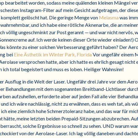
p bearbeitet worden, sodass meine quälenden kleinen Mängel versc
chesten Instagram-Filter auf mein Gesicht aufgetragen, der diese 
 komplett gelöscht hat. Die geringe Menge von
Melasma
was imme
hr wahrnehmbar, und ich habe eine rötliche Aknenarbe, die an meine
lich völlig ungeschminkt zur Post gerannt — und war nicht nervös,
Sonnencreme auf. Ich werde keinen dieser Orte wieder einladen!) O
as könnte zu einer solchen Verbesserung geführt haben? Der Aerol
ung bei
Eine Ästhetik im Winter Park, Florida
Vor ungefähr einem Mo
Aerolase versprochen hatte, aber ich hatte es ehrlich gesagt nicht
n ich total begeistert und muss es loben. Heiliger Wahnsinn!
ter Ausflug in die Welt der Laser. Ungefähr drei Jahre vor dem Aer
ier Behandlungen mit dem sogenannten Breitband-Lichtlaser durchg
n aufzuhellen, erforderte aber auf jeden Fall alle vier Behandlun
 und ich wäre nachlässig, nicht zu erwähnen, dass es weh tat, als 
ich eine ziemlich hohe Schmerztoleranz habe, und das war für mich 
ht hätte, meine letzten beiden Prepaid-Sitzungen abzubrechen. A
überrascht, solche Ergebnisse so schnell zu sehen. UND warum war
chockiert von
der Aerolase-Laser. Ich lag völlig daneben und dachte