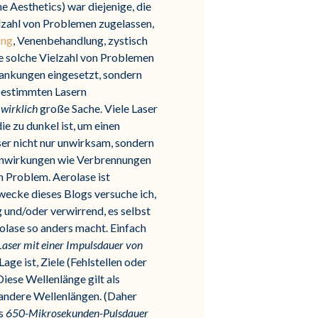
e Aesthetics) war diejenige, die
elzahl von Problemen zugelassen,
ung
, Venenbehandlung, zystisch
ine solche Vielzahl von Problemen
rankungen eingesetzt, sondern
 bestimmten Lasern
n
wirklich
große Sache. Viele Laser
ie zu dunkel ist, um einen
er nicht nur unwirksam, sondern
ebenwirkungen wie Verbrennungen
 Problem. Aerolase ist
wecke dieses Blogs versuche ich,
g und/oder verwirrend, es selbst
olase so anders macht. Einfach
er mit einer Impulsdauer von
age ist, Ziele (Fehlstellen oder
Diese Wellenlänge gilt als
s andere Wellenlängen. (Daher
es
650-Mikrosekunden-Pulsdauer