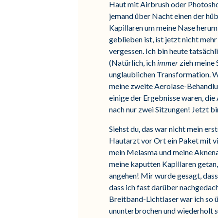
Haut mit Airbrush oder Photosho
jemand über Nacht einen der hübs
Kapillaren um meine Nase herum
geblieben ist, ist jetzt nicht me
vergessen. Ich bin heute tatsäch
(Natürlich, ich
immer
zieh meine 
unglaublichen Transformation. W
meine zweite Aerolase-Behandl
einige der Ergebnisse waren, die 
nach nur zwei Sitzungen! Jetzt bi
Siehst du, das war nicht mein ers
Hautarzt vor Ort ein Paket mit v
mein Melasma und meine Aknenarbe
meine kaputten Kapillaren getan,
angehen! Mir wurde gesagt, dass 
dass ich fast darüber nachgedac
Breitband-Lichtlaser war ich so 
ununterbrochen und wiederholt
s