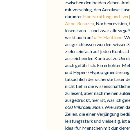
zwischen den beiden ziehen. Amie 
mir vorschlug, den Aerolase-Lase
darunter
Hautstraffung und -ver
Akne
,
Rosazea
, Narbenrevision, 
lösen kann — und zwar alle
so gut
wirkt auch auf
alles
Hauttöne
. W
ausgeschlossen wurden, wissen Sie
zielen einfach auf jeden Kontrast
ausreichenden Kontrast zu Unrein
auch gefährlich. Ein erhöhter M
und Hyper-/Hypopigmentierung zu
tatsächlich der sicherste Laser 
nicht tief in die wissenschaftlic
zu lesen), aber nach meinen auße
ausgedrückt, hier ist, was ich ge
650 Mikrosekunden.
Wie unten dar
Zellen, die einer Verjüngung bedü
leistungsstark und vielseitig, is
ideal für Menschen mit dunklerer