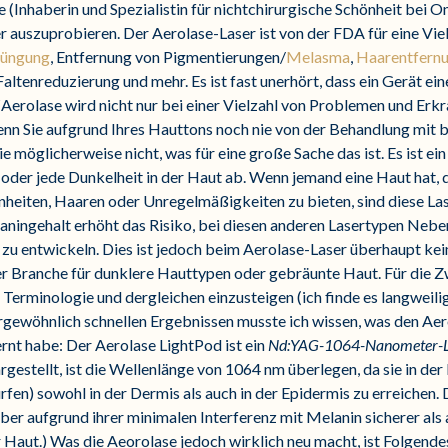
(Inhaberin und Spezialistin für nichtchirurgische Schönheit bei On
r auszuprobieren. Der Aerolase-Laser ist von der FDA für eine Vi
jüngung
, Entfernung von Pigmentierungen/
Melasma
,
Haarentfern
Faltenreduzierung und mehr. Es ist fast unerhört, dass ein Gerät e
!
Aerolase wird nicht nur bei einer Vielzahl von Problemen und Erk
enn Sie aufgrund Ihres Hauttons noch nie von der Behandlung mit
 möglicherweise nicht, was für eine große Sache das ist. Es ist ei
 oder jede Dunkelheit in der Haut ab. Wenn jemand eine Haut hat, d
heiten, Haaren oder Unregelmäßigkeiten zu bieten, sind diese Las
elaningehalt erhöht das Risiko, bei diesen anderen Lasertypen N
 entwickeln. Dies ist jedoch beim Aerolase-Laser überhaupt kein
der Branche für dunklere Hauttypen oder gebräunte Haut. Für die Z
he Terminologie und dergleichen einzusteigen (ich finde es langweili
rgewöhnlich schnellen Ergebnissen musste ich wissen, was den Aer
lernt habe: Der Aerolase LightPod ist ein
Nd:YAG-1064-Nanometer-Las
gestellt, ist die Wellenlänge von 1064 nm überlegen, da sie in der L
rfen) sowohl in der Dermis als auch in der Epidermis zu erreichen. 
t aber aufgrund ihrer minimalen Interferenz mit Melanin sicherer al
 Haut.) Was die Aeorolase jedoch wirklich neu macht, ist Folgend