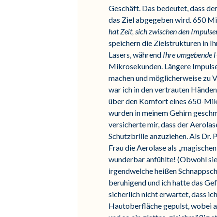
Geschäft. Das bedeutet, dass de
das Ziel abgegeben wird. 650 Mi
hat Zeit, sich zwischen den Impuls
speichern die Zielstrukturen in 
Lasers, während
Ihre umgebende H
Mikrosekunden. Längere Impulse
machen und möglicherweise zu V
war ich in den vertrauten Händen 
über den Komfort eines 650-Mikr
wurden in meinem Gehirn geschm
versicherte mir, dass der Aerolas
Schutzbrille anzuziehen. Als Dr. 
Frau die Aerolase als „magischen
wunderbar anfühlte! (Obwohl sie 
irgendwelche heißen Schnappschüs
beruhigend und ich hatte das Gefü
sicherlich nicht erwartet, dass i
Hautoberfläche gepulst, wobei a