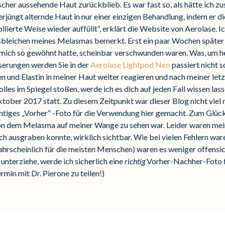
ischer aussehende Haut zurückblieb. Es war fast so, als hätte ich z
jüngt alternde Haut in nur einer einzigen Behandlung, indem er d
lierte Weise wieder auffüllt“, erklärt die Website von Aerolase. Ic
usbleichen meines Melasmas bemerkt. Erst ein paar Wochen später 
h mich so gewöhnt hatte, scheinbar verschwunden waren. Was, um h
sserungen werden Sie in der
Aerolase Lightpod Neo
passiert nicht 
en und Elastin in meiner Haut weiter reagieren und nach meiner le
olles im Spiegel stoßen, werde ich es dich auf jeden Fall wissen la
ber 2017 statt. Zu diesem Zeitpunkt war dieser Blog nicht viel m
ichtiges „Vorher“ -Foto für die Verwendung hier gemacht. Zum Glü
von dem Melasma auf meiner Wange zu sehen war. Leider waren mei
ich ausgraben konnte, wirklich sichtbar. Wie bei vielen Fehlern wa
ahrscheinlich für die meisten Menschen) waren es weniger offensi
 unterziehe, werde ich sicherlich eine
richtig
Vorher-Nachher-Foto f
rmin mit Dr. Pierone zu teilen!)