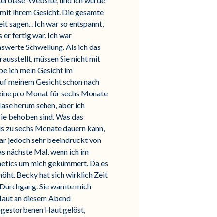
r Aerolase-Website, und ich würde
 mit Ihrem Gesicht. Die gesamte
t sagen... Ich war so entspannt,
 er fertig war. Ich war
nswerte Schwellung. Als ich das
ausstellt, müssen Sie nicht mit
e ich mein Gesicht im
 auf meinem Gesicht schon nach
 eine pro Monat für sechs Monate
Nase herum sehen, aber ich
 sie behoben sind. Was das
bis zu sechs Monate dauern kann,
war jedoch sehr beeindruckt von
as nächste Mal, wenn ich im
thetics um mich gekümmert. Da es
öht. Becky hat sich wirklich Zeit
Durchgang. Sie warnte mich
 Haut an diesem Abend
bgestorbenen Haut gelöst,