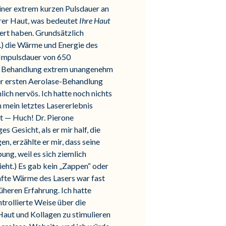
iner extrem kurzen Pulsdauer an
hrer Haut, was bedeutet
Ihre Haut
iert haben. Grundsätzlich
.) die Wärme und Energie des
 Impulsdauer von 650
ie Behandlung extrem unangenehm
r ersten Aerolase-Behandlung
ich nervös. Ich hatte noch nichts
mein letztes Lasererlebnis
t — Huch! Dr. Pierone
 Gesicht, als er mir half, die
n, erzählte er mir, dass seine
ung, weil es sich ziemlich
ieht.) Es gab kein „Zappen“ oder
anfte Wärme des Lasers war fast
üheren Erfahrung. Ich hatte
ntrollierte Weise über die
aut und Kollagen zu stimulieren