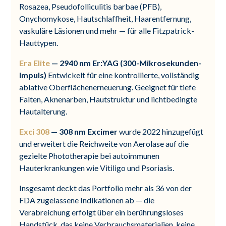
Rosazea, Pseudofolliculitis barbae (PFB),
Onychomykose, Hautschlaffheit, Haarentfernung,
vaskuläre Läsionen und mehr — für alle Fitzpatrick-
Hauttypen.
Era Elite
— 2940 nm Er:YAG (300-Mikrosekunden-
Impuls)
Entwickelt für eine kontrollierte, vollständig
ablative Oberflächenerneuerung. Geeignet für tiefe
Falten, Aknenarben, Hautstruktur und lichtbedingte
Hautalterung.
Exci 308
— 308 nm Excimer
wurde 2022 hinzugefügt
und erweitert die Reichweite von Aerolase auf die
gezielte Phototherapie bei autoimmunen
Hauterkrankungen wie Vitiligo und Psoriasis.
Insgesamt deckt das Portfolio mehr als 36 von der
FDA zugelassene Indikationen ab — die
Verabreichung erfolgt über ein berührungsloses
Handstück, das keine Verbrauchsmaterialien, keine