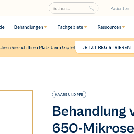
Patienten
ie
Behandlungen
Fachgebiete
Ressourcen
chern Sie sich Ihren Platz beim Gipfel
JETZT REGISTRIEREN
HAARE UND PFB
Behandlung 
650-Mikrose