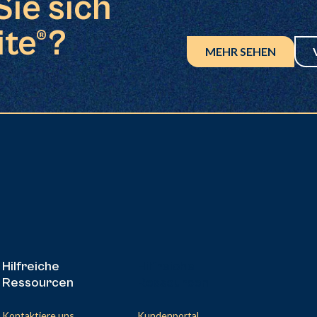
Sie sich
ite®?
MEHR SEHEN
Hilfreiche
Hilfreiche
Ressourcen
Ressourcen
Kontaktiere uns
Kundenportal