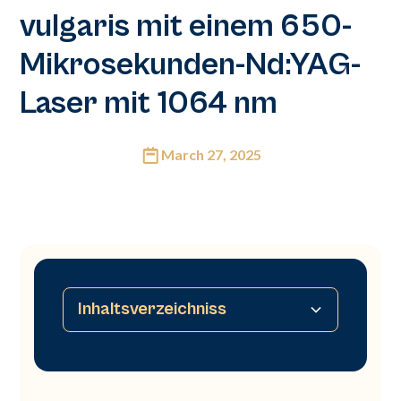
vulgaris mit einem 650-
Mikrosekunden-Nd:YAG-
Laser mit 1064 nm
March 27, 2025
Inhaltsverzeichniss
Zusammenfassung
Einführung
Materialien und Methoden
Tabelle 1
Tabelle 2
Tabelle 3
Ergebnisse
Abbildung 1
Abbildung 2
Abbildung 3
Abbildung 4
Diskussion
Fazit
Offenlegungen
Referenzen