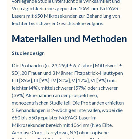
vorliegende Studie untersucht die Wirksamkeit und
Verträglichkeit eines gepulsten 1064-nm-Nd:YAG-
Lasers mit 650 Mikrosekunden zur Behandlung von
leichter bis schwerer Gesichtsakne vulgaris.
Materialien und Methoden
Studiendesign
Die Probanden (n=23, 29,4 ± 6,7 Jahre [Mittelwert ±
SD], 20 Frauen und 3 Männer, Fitzpatrick-Hauttypen
I-II [35%], III [9%], IV [30%], V [17%], VI [9%]) mit
leichter (4%), mittelschwerer (57%) oder schwerer
(39%) Akne nahmen an der prospektiven,
monozentrischen Studie teil. Die Probanden erhielten
5 Behandlungen in 2-wöchigen Intervallen, wobei die
650 bis 650 gepulster Nd:YAG-Laser im
Mikrosekundenbereich mit 1064 nm (Neo Elite,
Aerolase Corp., Tarrytown, NY) ohne topische