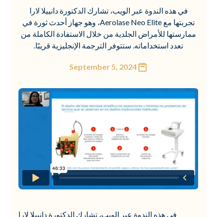
في هذه الندوة عبر الويب، تشارك الدكتورة دانييلا لارا
تجربتها مع Aerolase Neo Elite، وهو جهاز أحدث ثورة في
ممارستها للأمراض الجلدية من خلال الاستفادة الكاملة من
تعدد استخداماته. ستتوفر الترجمة الإنجليزية قريبًا.
September 5, 2024
في هذه الندوة عبر الويب، تشارك الدكتورة دانييلا لارا