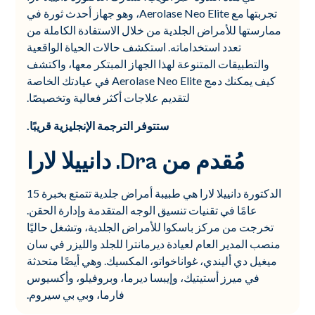
تجربتها مع Aerolase Neo Elite، وهو جهاز أحدث ثورة في
ممارستها للأمراض الجلدية من خلال الاستفادة الكاملة من
تعدد استخداماته. استكشف حالات الحياة الواقعية
والتطبيقات المتنوعة لهذا الجهاز المبتكر معها، واكتشف
كيف يمكنك دمج Aerolase Neo Elite في عيادتك الخاصة
لتقديم علاجات أكثر فعالية وتخصيصًا.
ستتوفر الترجمة الإنجليزية قريبًا.
مُقدم من Dra. دانييلا لارا
الدكتورة دانييلا لارا هي طبيبة أمراض جلدية تتمتع بخبرة 15
عامًا في تقنيات تنسيق الوجه المتقدمة وإدارة الحقن.
تخرجت من مركز باسكوا للأمراض الجلدية، وتشغل حاليًا
منصب المدير العام لعيادة ديرمانترا للجلد والليزر في سان
ميغيل دي أليندي، غواناخواتو، المكسيك. وهي أيضًا متحدثة
في ميرز أستيتيك، وإيبسا ديرما، وبروفيلو، وأكسيوس
فارما، وبي بي سيروم.