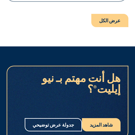
عرض الكل
هل أنت مهتم بـ نيو
إيليت®؟
شاهد المزيد
جدولة عرض توضيحي