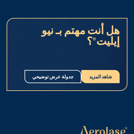
هل أنت مهتم بـ نيو
إيليت®؟
شاهد المزيد
جدولة عرض توضيحي