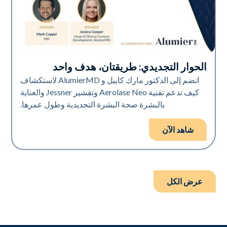
الحوار التجديدي: طريقتان، هدف واحد
Neo Elite
انضم إلى الدكتور مارك كابيل و AlumierMD لاستكشاف
كيف تدعم تقنية Aerolase Neo وتقشير Jessner والعناية
بالبشرة صحة البشرة التجديدية وطول عمرها.
شاهد الآن
عرض الكل