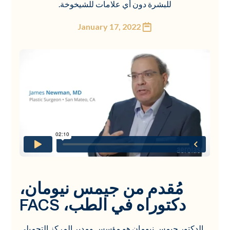
للبشرة دون أي علامات للشيخوخة.
January 17, 2022
مُقدم من جيمس نيومان،
دكتوراه في الطب، FACS
الدكتور جيمس نيومان هو مؤسس ومدير المركز التجميلي