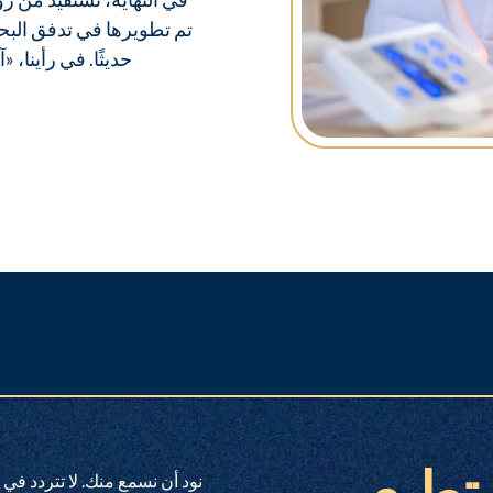
تم تطويرها في تدفق البح
حديثًا. في رأينا، «آ
نود أن نسمع منك. لا تتردد في