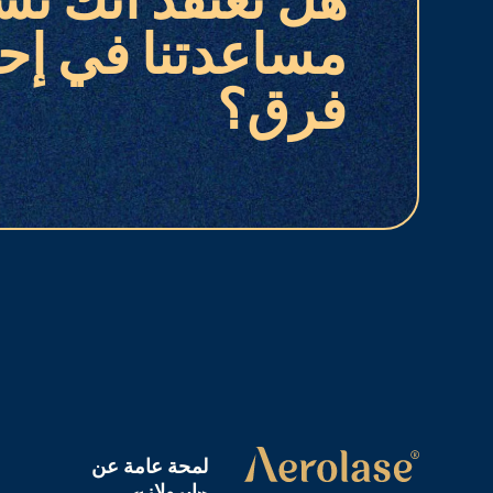
هل تعتقد أنك تس
مساعدتنا في إح
فرق؟
لمحة عامة عن
«إيرولاز»