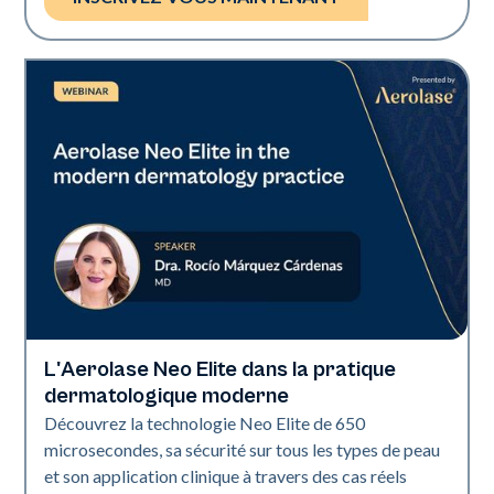
L'Aerolase Neo Elite dans la pratique
Neo Elite
dermatologique moderne
Découvrez la technologie Neo Elite de 650
microsecondes, sa sécurité sur tous les types de peau
et son application clinique à travers des cas réels