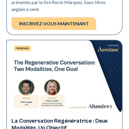
présentés par la Dre Rocío Márquez. Sous-titres
anglais à venir.
INSCRIVEZ-VOUS MAINTENANT
La Conversation Régénératrice : Deux
Neo Elite
Modalités, Un Objectif