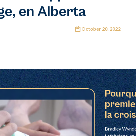
ge, en Alberta
October 20, 2022
Pourqu
premier
la cro
Bradley Wynder
Lethbridge, en 