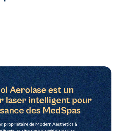
oi Aerolase est un
 laser intelligent pour
issance des MedSpas
, propriétaire de Modern Aesthetics à
Alberta, avait pour objectif d'aider les