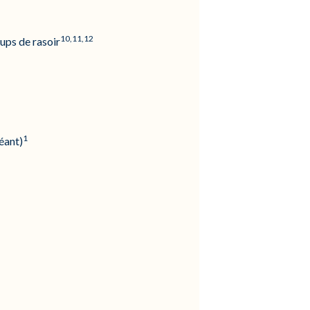
10,11,12
ups de rasoir
1
héant)