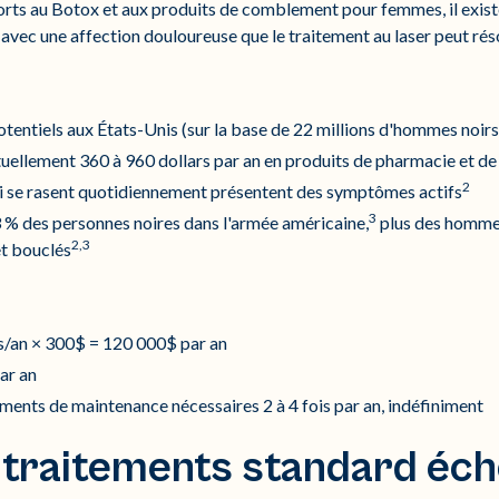
orts au Botox et aux produits de comblement pour femmes, il exis
 avec une affection douloureuse que le traitement au laser peut ré
potentiels aux États-Unis (sur la base de 22 millions d'hommes noir
uellement 360 à 960 dollars par an en produits de pharmacie et de 
2
 se rasent quotidiennement présentent des symptômes actifs
3
 % des personnes noires dans l'armée américaine,
plus des homme
2,3
et bouclés
ts/an × 300$ = 120 000$ par an
ar an
ements de maintenance nécessaires 2 à 4 fois par an, indéfiniment
 traitements standard éc