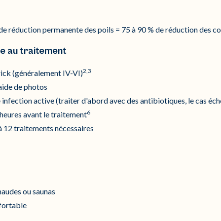
de réduction permanente des poils = 75 à 90 % de réduction des co
le au traitement
2,3
rick (généralement IV-VI)
aide de photos
e infection active (traiter d'abord avec des antibiotiques, le cas éc
6
 heures avant le traitement
 à 12 traitements nécessaires
haudes ou saunas
fortable