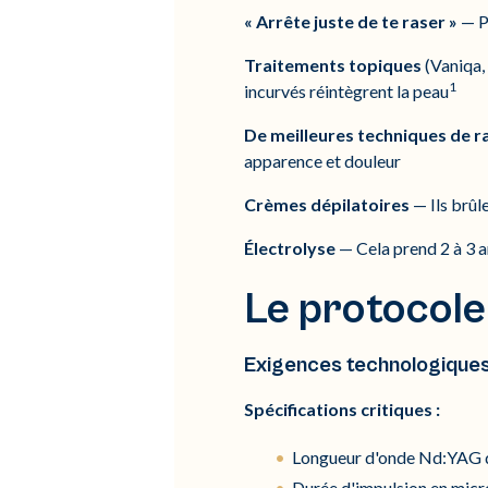
« Arrête juste de te raser »
— Pa
Traitements topiques
(Vaniqa, 
1
incurvés réintègrent la peau
De meilleures techniques de r
apparence et douleur
Crèmes dépilatoires
— Ils brûl
Électrolyse
— Cela prend 2 à 3 a
Le protocole
Exigences technologiques
Spécifications critiques :
Longueur d'onde Nd:YAG d
Durée d'impulsion en mic