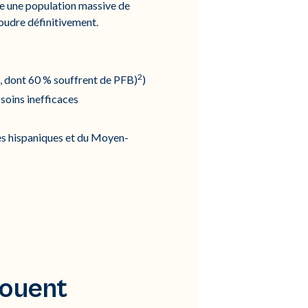
te une population massive de
soudre définitivement.
2
s, dont 60 % souffrent de PFB)
)
soins inefficaces
s hispaniques et du Moyen-
houent