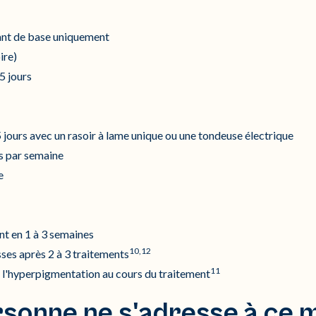
ant de base uniquement
ire)
5 jours
 jours avec un rasoir à lame unique ou une tondeuse électrique
is par semaine
e
nt en 1 à 3 semaines
10,12
ses après 2 à 3 traitements
11
 l'hyperpigmentation au cours du traitement
sonne ne s'adresse à ce 