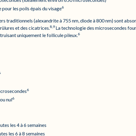
6
pour les poils épais du visage
sers traditionnels (alexandrite à 755 nm, diode à 800 nm) sont abso
8,9
ûlures et des cicatrices.
La technologie des microsecondes fourn
6
uisant uniquement le follicule pileux.
6
6
microsecondes
6
ou nul
utes les 4 à 6 semaines
utes les 6 à 8 semaines