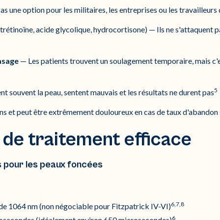
s une option pour les militaires, les entreprises ou les travailleurs
trétinoïne, acide glycolique, hydrocortisone) — Ils ne s'attaquent pa
asage
— Les patients trouvent un soulagement temporaire, mais c'
5
ent souvent la peau, sentent mauvais et les résultats ne durent pas
ns et peut être extrêmement douloureux en cas de taux d'abandon 
 de traitement efficace
 pour les peaux foncées
6,7,8
e 1064 nm (non négociable pour Fitzpatrick IV-VI)
6
rosecondes (idéalement environ 650 microsecondes)