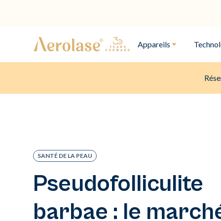
Appareils
Technol
Rése
SANTÉ DE LA PEAU
Pseudofolliculite
barbae : le march