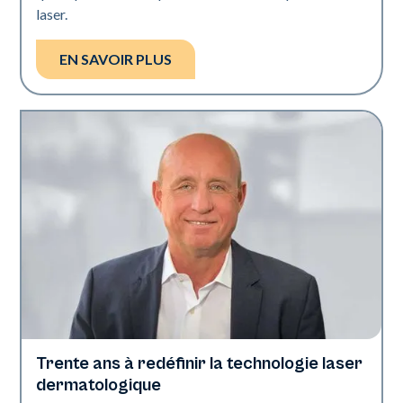
laser.
EN SAVOIR PLUS
Trente ans à redéfinir la technologie laser
L'industrie
dermatologique