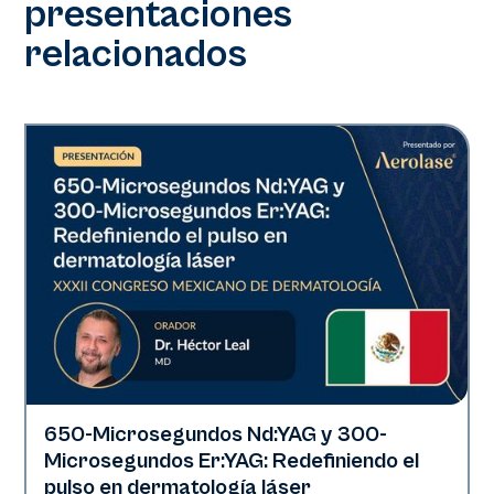
presentaciones
relacionados
650-Microsegundos Nd:YAG y 300-
Era Elite | Neo Elite | Presentaciones
Microsegundos Er:YAG: Redefiniendo el
pulso en dermatología láser