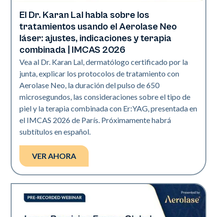
El Dr. Karan Lal habla sobre los
Era Elite | Neo Elite | Presentaciones
tratamientos usando el Aerolase Neo
láser: ajustes, indicaciones y terapia
combinada | IMCAS 2026
Vea al Dr. Karan Lal, dermatólogo certificado por la
junta, explicar los protocolos de tratamiento con
Aerolase Neo, la duración del pulso de 650
microsegundos, las consideraciones sobre el tipo de
piel y la terapia combinada con Er:YAG, presentada en
el IMCAS 2026 de París. Próximamente habrá
subtítulos en español.
VER AHORA