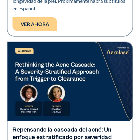
longevidad de la piel. Próximamente habrá subtítulos
en español.
VER AHORA
Repensando la cascada del acné: Un
Neo Elite
enfoque estratificado por severidad