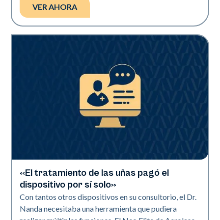
VER AHORA
«El tratamiento de las uñas pagó el
Neo Elite | Vídeos
dispositivo por sí solo»
Con tantos otros dispositivos en su consultorio, el Dr.
Nanda necesitaba una herramienta que pudiera