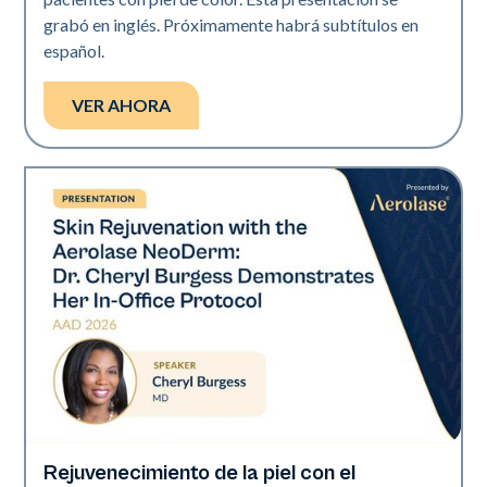
grabó en inglés. Próximamente habrá subtítulos en
español.
VER AHORA
Rejuvenecimiento de la piel con el
Neo Elite | Presentaciones