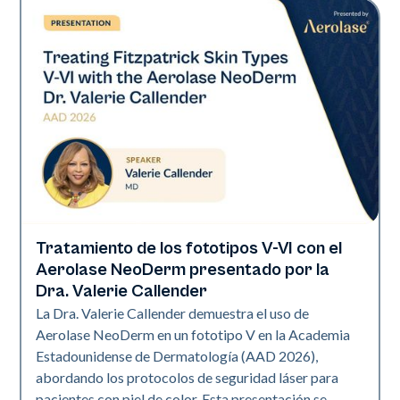
Tratamiento de los fototipos V-VI con el
Neo Elite | Presentaciones
Aerolase NeoDerm presentado por la
Dra. Valerie Callender
La Dra. Valerie Callender demuestra el uso de
Aerolase NeoDerm en un fototipo V en la Academia
Estadounidense de Dermatología (AAD 2026),
abordando los protocolos de seguridad láser para
pacientes con piel de color. Esta presentación se