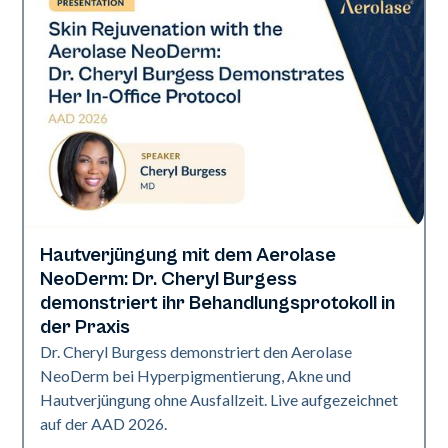
Hautverjüngung mit dem Aerolase
Neo Elite | Präsentationen
NeoDerm: Dr. Cheryl Burgess
demonstriert ihr Behandlungsprotokoll in
der Praxis
Dr. Cheryl Burgess demonstriert den Aerolase
NeoDerm bei Hyperpigmentierung, Akne und
Hautverjüngung ohne Ausfallzeit. Live aufgezeichnet
auf der AAD 2026.