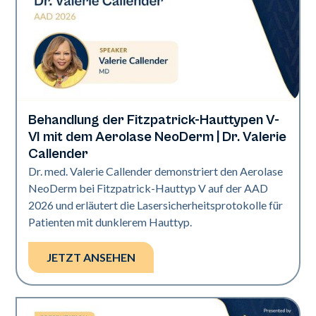
Behandlung der Fitzpatrick-Hauttypen V-
Neo Elite | Präsentationen
VI mit dem Aerolase NeoDerm | Dr. Valerie
Callender
Dr. med. Valerie Callender demonstriert den Aerolase
NeoDerm bei Fitzpatrick-Hauttyp V auf der AAD
2026 und erläutert die Lasersicherheitsprotokolle für
Patienten mit dunklerem Hauttyp.
JETZT ANSEHEN