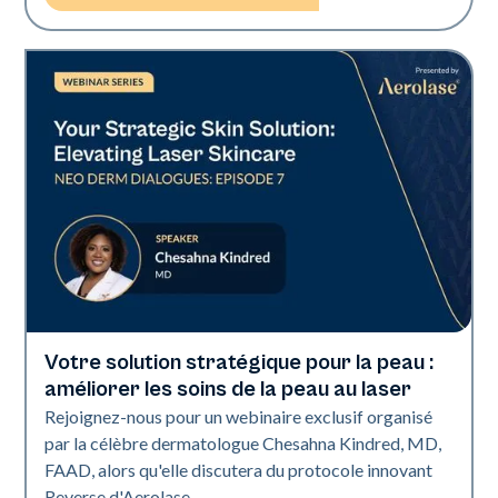
Votre solution stratégique pour la peau :
Neo + Era
améliorer les soins de la peau au laser
Rejoignez-nous pour un webinaire exclusif organisé
par la célèbre dermatologue Chesahna Kindred, MD,
FAAD, alors qu'elle discutera du protocole innovant
Reverse d'Aerolase.