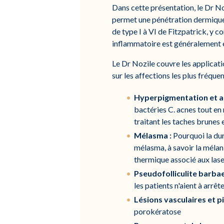
Dans cette présentation, le Dr N
permet une pénétration dermique p
de type I à VI de Fitzpatrick, y c
inflammatoire est généralement 
Le Dr Nozile couvre les applicati
sur les affections les plus fréqu
Hyperpigmentation et a
bactéries C. acnes tout en 
traitant les taches brunes 
Mélasma :
Pourquoi la dur
mélasma, à savoir la mélan
thermique associé aux lase
Pseudofolliculite barbae
les patients n'aient à arrêt
Lésions vasculaires et p
porokératose