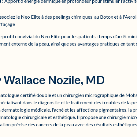
 :
Apport d'énergie dermique en profondeur pour stimuler l'activité
sociez le Neo Elite à des peelings chimiques, au Botox et à l'Aero
urfaçage
profil convivial du Neo Elite pour les patients : temps d'arrêt mini
ment externe de la peau, ainsi que ses avantages pratiques en tant
.
 Wallace Nozile, MD
atologue certifié double et un chirurgien micrographique de Mohs
pécialisant dans le diagnostic et le traitement des troubles de la p
a dermatologie médicale, l'acné et les affections pigmentaires, la p
ermatologie chirurgicale et esthétique. Il propose une chirurgie m
ination précise des cancers de la peau avec des résultats esthétique