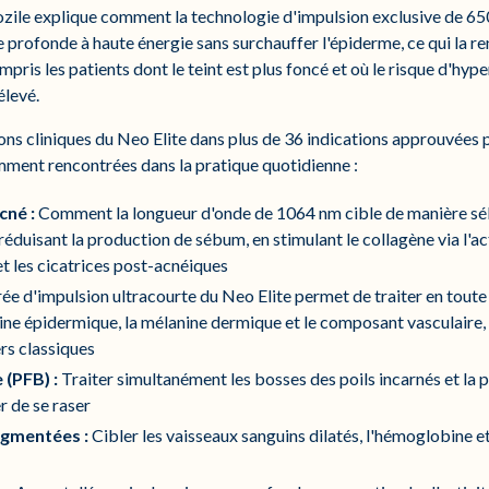
ozile explique comment la technologie d'impulsion exclusive de 6
rofonde à haute énergie sans surchauffer l'épiderme, ce qui la ren
ompris les patients dont le teint est plus foncé et où le risque d'hy
élevé.
ons cliniques du Neo Elite dans plus de 36 indications approuvées 
emment rencontrées dans la pratique quotidienne :
cné :
Comment la longueur d'onde de 1064 nm cible de manière séle
réduisant la production de sébum, en stimulant le collagène via l'ac
et les cicatrices post-acnéiques
ée d'impulsion ultracourte du Neo Elite permet de traiter en toute
ine épidermique, la mélanine dermique et le composant vasculaire, 
rs classiques
 (PFB) :
Traiter simultanément les bosses des poils incarnés et la 
er de se raser
igmentées :
Cibler les vaisseaux sanguins dilatés, l'hémoglobine et