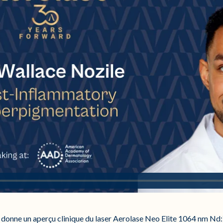
donne un aperçu clinique du laser Aerolase Neo Elite 1064 nm Nd: