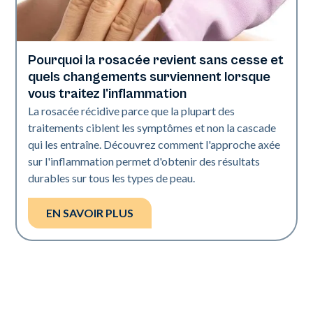
Pourquoi la rosacée revient sans cesse et
Santé de la peau
quels changements surviennent lorsque
vous traitez l'inflammation
La rosacée récidive parce que la plupart des
traitements ciblent les symptômes et non la cascade
qui les entraîne. Découvrez comment l'approche axée
sur l'inflammation permet d'obtenir des résultats
durables sur tous les types de peau.
EN SAVOIR PLUS