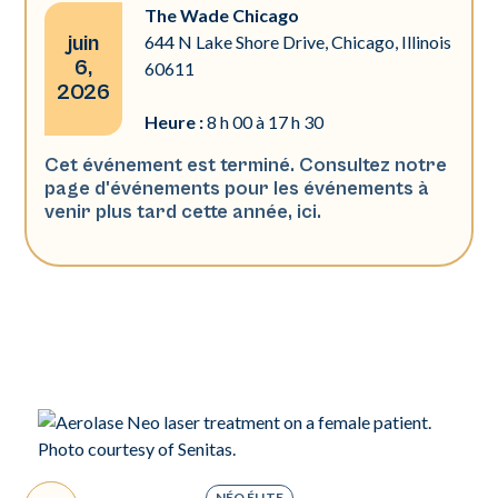
The Wade Chicago
juin
644 N Lake Shore Drive, Chicago, Illinois
6,
60611
2026
Heure :
8 h 00 à 17 h 30
Cet événement est terminé. Consultez notre
page d'événements pour les événements à
venir plus tard cette année,
ici
.
P
NÉO ÉLITE